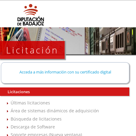
Licitación
Acceda a más información con su certificado digital
Licitaciones
Últimas licitaciones
Área de sistemas dinámicos de adquisición
Búsqueda de licitaciones
Descarga de Software
Soporte empresas (Nueva ventana)