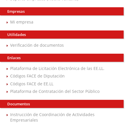
Empresas
Mi empresa
Utilidades
Verificación de documentos
Enlaces
Plataforma de Licitación Electrónica de las EE.LL.
Códigos FACE de Diputación
Códigos FACE de EE.LL
Plataforma de Contratación del Sector Público
Documentos
Instrucción de Coordinación de Actividades
Empresariales