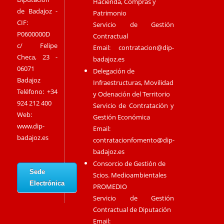
Hacienda, Compras y
de Badajoz -
Patrimonio
CIF:
Servicio de Gestión
P0600000D
Contractual
c/ Felipe
Email:
contratacion@dip-
Checa, 23 -
badajoz.es
06071
Delegación de
Badajoz
Infraestructuras, Movilidad
Teléfono: +34
y Odenación del Territorio
924 212 400
Servicio de Contratación y
Web:
Gestión Económica
www.dip-
Email:
badajoz.es
contratacionfomento@dip-
badajoz.es
Consorcio de Gestión de
Sede
Scios. Medioambientales
Electrónica
PROMEDIO
Servicio de Gestión
Contractual de Diputación
Email: