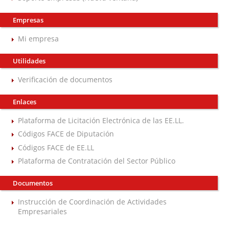
Empresas
Mi empresa
Utilidades
Verificación de documentos
Enlaces
Plataforma de Licitación Electrónica de las EE.LL.
Códigos FACE de Diputación
Códigos FACE de EE.LL
Plataforma de Contratación del Sector Público
Documentos
Instrucción de Coordinación de Actividades
Empresariales