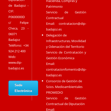
Hacienda, Compras y
de Badajoz -
Patrimonio
CIF:
Servicio de Gestión
P0600000D
Contractual
c/ Felipe
Email:
contratacion@dip-
Checa, 23 -
badajoz.es
06071
Delegación de
Badajoz
Infraestructuras, Movilidad
Teléfono: +34
y Odenación del Territorio
924 212 400
Servicio de Contratación y
Web:
Gestión Económica
www.dip-
Email:
badajoz.es
contratacionfomento@dip-
badajoz.es
Consorcio de Gestión de
Sede
Scios. Medioambientales
Electrónica
PROMEDIO
Servicio de Gestión
Contractual de Diputación
Email: