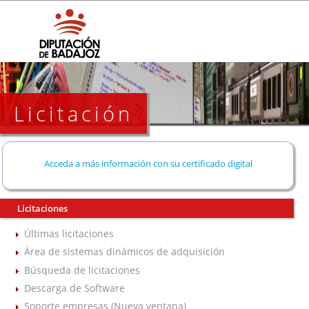
Licitación
Acceda a más información con su certificado digital
Licitaciones
Últimas licitaciones
Área de sistemas dinámicos de adquisición
Búsqueda de licitaciones
Descarga de Software
Soporte empresas (Nueva ventana)