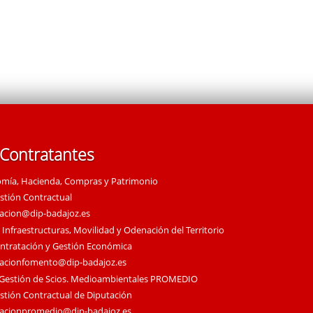
 Contratantes
omía, Hacienda, Compras y Patrimonio
estión Contractual
tacion@dip-badajoz.es
 Infraestructuras, Movilidad y Odenación del Territorio
ontratación y Gestión Económica
tacionfomento@dip-badajoz.es
 Gestión de Scios. Medioambientales PROMEDIO
estión Contractual de Diputación
tacionpromedio@dip-badajoz.es