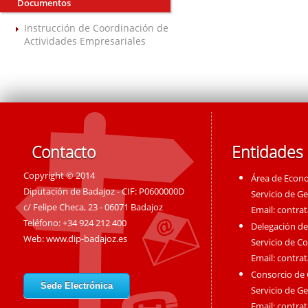
Documentos
Instrucción de Coordinación de
Actividades Empresariales
Contacto
Entidades
Copyright © 2014
Área de Econ
Diputación de Badajoz - CIF: P0600000D
Servicio de G
c/ Felipe Checa, 23 - 06071 Badajoz
Email:
contra
Teléfono: +34 924 212 400
Delegación de
Web:
www.dip-badajoz.es
Servicio de C
Email:
contra
Consorcio de
Sede Electrónica
Servicio de G
Email:
contra