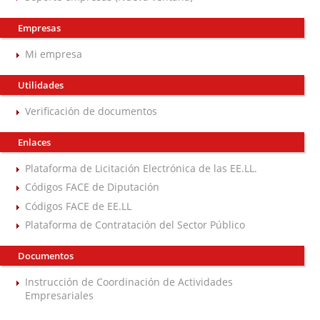
Empresas
Mi empresa
Utilidades
Verificación de documentos
Enlaces
Plataforma de Licitación Electrónica de las EE.LL.
Códigos FACE de Diputación
Códigos FACE de EE.LL
Plataforma de Contratación del Sector Público
Documentos
Instrucción de Coordinación de Actividades
Empresariales