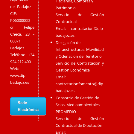
Hacienda, Compras y
de Badajoz -
Patrimonio
CIF:
Servicio de Gestión
P0600000D
Contractual
c/ Felipe
Email:
contratacion@dip-
Checa, 23 -
badajoz.es
06071
Delegación de
Badajoz
Infraestructuras, Movilidad
Teléfono: +34
y Odenación del Territorio
924 212 400
Servicio de Contratación y
Web:
Gestión Económica
www.dip-
Email:
badajoz.es
contratacionfomento@dip-
badajoz.es
Consorcio de Gestión de
Sede
Scios. Medioambientales
Electrónica
PROMEDIO
Servicio de Gestión
Contractual de Diputación
Email: