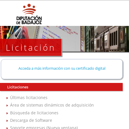
Licitación
Acceda a más información con su certificado digital
Licitaciones
Últimas licitaciones
Área de sistemas dinámicos de adquisición
Búsqueda de licitaciones
Descarga de Software
Soporte empresas (Nueva ventana)