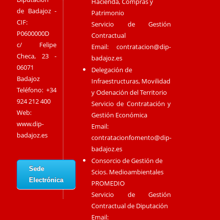
Hacienda, Compras y
de Badajoz -
Patrimonio
CIF:
Servicio de Gestión
P0600000D
Contractual
c/ Felipe
Email:
contratacion@dip-
Checa, 23 -
badajoz.es
06071
Delegación de
Badajoz
Infraestructuras, Movilidad
Teléfono: +34
y Odenación del Territorio
924 212 400
Servicio de Contratación y
Web:
Gestión Económica
www.dip-
Email:
badajoz.es
contratacionfomento@dip-
badajoz.es
Consorcio de Gestión de
Sede
Scios. Medioambientales
Electrónica
PROMEDIO
Servicio de Gestión
Contractual de Diputación
Email: