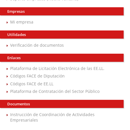
Empresas
Mi empresa
Utilidades
Verificación de documentos
Enlaces
Plataforma de Licitación Electrónica de las EE.LL.
Códigos FACE de Diputación
Códigos FACE de EE.LL
Plataforma de Contratación del Sector Público
Documentos
Instrucción de Coordinación de Actividades
Empresariales