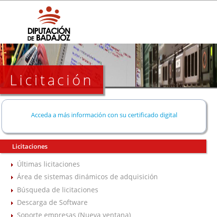
Licitación
Acceda a más información con su certificado digital
Licitaciones
Últimas licitaciones
Área de sistemas dinámicos de adquisición
Búsqueda de licitaciones
Descarga de Software
Soporte empresas (Nueva ventana)