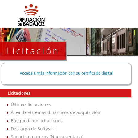
Licitación
Acceda a más información con su certificado digital
Licitaciones
Últimas licitaciones
Área de sistemas dinámicos de adquisición
Búsqueda de licitaciones
Descarga de Software
Soporte empresas (Nueva ventana)