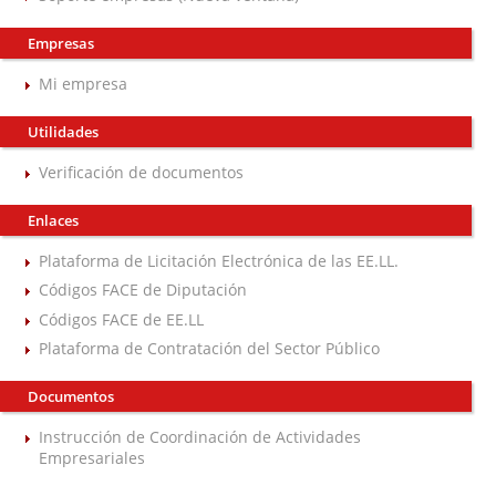
Empresas
Mi empresa
Utilidades
Verificación de documentos
Enlaces
Plataforma de Licitación Electrónica de las EE.LL.
Códigos FACE de Diputación
Códigos FACE de EE.LL
Plataforma de Contratación del Sector Público
Documentos
Instrucción de Coordinación de Actividades
Empresariales