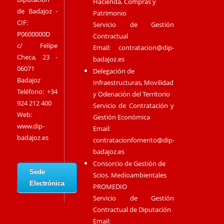
Hacienda, Compras y
de Badajoz -
Patrimonio
CIF:
Servicio de Gestión
P0600000D
Contractual
c/ Felipe
Email:
contratacion@dip-
Checa, 23 -
badajoz.es
06071
Delegación de
Badajoz
Infraestructuras, Movilidad
Teléfono: +34
y Odenación del Territorio
924 212 400
Servicio de Contratación y
Web:
Gestión Económica
www.dip-
Email:
badajoz.es
contratacionfomento@dip-
badajoz.es
Consorcio de Gestión de
Sede
Scios. Medioambientales
Electrónica
PROMEDIO
Servicio de Gestión
Contractual de Diputación
Email: