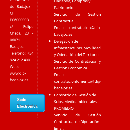
Hacienda, Compras y
de Badajoz -
Patrimonio
CIF:
Servicio de Gestión
P0600000D
Contractual
c/ Felipe
Email:
contratacion@dip-
Checa, 23 -
badajoz.es
06071
Delegación de
Badajoz
Infraestructuras, Movilidad
Teléfono: +34
y Odenación del Territorio
924 212 400
Servicio de Contratación y
Web:
Gestión Económica
www.dip-
Email:
badajoz.es
contratacionfomento@dip-
badajoz.es
Consorcio de Gestión de
Sede
Scios. Medioambientales
Electrónica
PROMEDIO
Servicio de Gestión
Contractual de Diputación
Email: