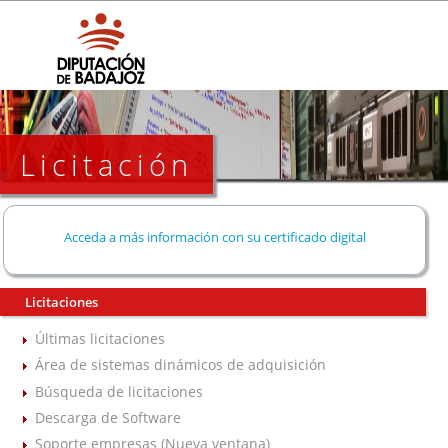
Licitación
Acceda a más información con su certificado digital
Licitaciones
Últimas licitaciones
Área de sistemas dinámicos de adquisición
Búsqueda de licitaciones
Descarga de Software
Soporte empresas (Nueva ventana)