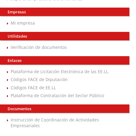
Empresas
Mi empresa
Utilidades
Verificación de documentos
Enlaces
Plataforma de Licitación Electrónica de las EE.LL.
Códigos FACE de Diputación
Códigos FACE de EE.LL
Plataforma de Contratación del Sector Público
Documentos
Instrucción de Coordinación de Actividades
Empresariales