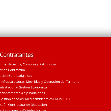
 Contratantes
omía, Hacienda, Compras y Patrimonio
estión Contractual
tacion@dip-badajoz.es
 Infraestructuras, Movilidad y Odenación del Territorio
ontratación y Gestión Económica
tacionfomento@dip-badajoz.es
 Gestión de Scios. Medioambientales PROMEDIO
estión Contractual de Diputación
tacionpromedio@dip-badajoz.es