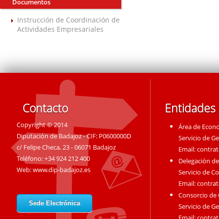
Documentos
Instrucción de Coordinación de
Actividades Empresariales
Contacto
Entidades
Copyright © 2014
Área de Econ
Diputación de Badajoz - CIF: P0600000D
Servicio de G
c/ Felipe Checa, 23 - 06071 Badajoz
Email:
contra
Teléfono: +34 924 212 400
Delegación de
Web:
www.dip-badajoz.es
Servicio de C
Email:
contra
Consorcio de
Sede Electrónica
Servicio de G
Email:
contra