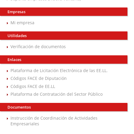
Empresas
Mi empresa
Utilidades
Verificación de documentos
Enlaces
Plataforma de Licitación Electrónica de las EE.LL.
Códigos FACE de Diputación
Códigos FACE de EE.LL
Plataforma de Contratación del Sector Público
Documentos
Instrucción de Coordinación de Actividades
Empresariales