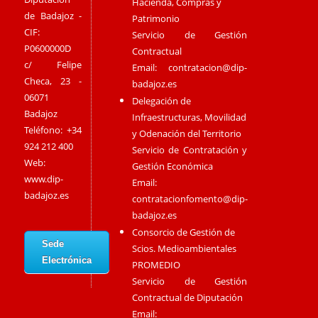
Hacienda, Compras y
de Badajoz -
Patrimonio
CIF:
Servicio de Gestión
P0600000D
Contractual
c/ Felipe
Email:
contratacion@dip-
Checa, 23 -
badajoz.es
06071
Delegación de
Badajoz
Infraestructuras, Movilidad
Teléfono: +34
y Odenación del Territorio
924 212 400
Servicio de Contratación y
Web:
Gestión Económica
www.dip-
Email:
badajoz.es
contratacionfomento@dip-
badajoz.es
Consorcio de Gestión de
Sede
Scios. Medioambientales
Electrónica
PROMEDIO
Servicio de Gestión
Contractual de Diputación
Email: