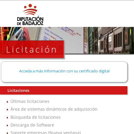
Licitación
Acceda a más información con su certificado digital
Licitaciones
Últimas licitaciones
Área de sistemas dinámicos de adquisición
Búsqueda de licitaciones
Descarga de Software
Soporte empresas (Nueva ventana)