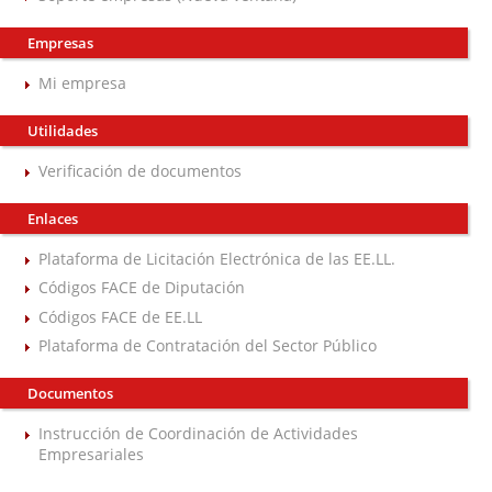
Empresas
Mi empresa
Utilidades
Verificación de documentos
Enlaces
Plataforma de Licitación Electrónica de las EE.LL.
Códigos FACE de Diputación
Códigos FACE de EE.LL
Plataforma de Contratación del Sector Público
Documentos
Instrucción de Coordinación de Actividades
Empresariales