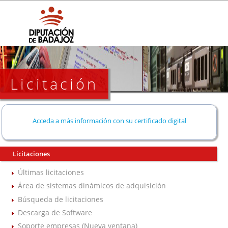
Licitación
Acceda a más información con su certificado digital
Licitaciones
Últimas licitaciones
Área de sistemas dinámicos de adquisición
Búsqueda de licitaciones
Descarga de Software
Soporte empresas (Nueva ventana)