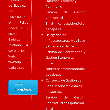
Hacienda, Compras y
de Badajoz -
Patrimonio
CIF:
Servicio de Gestión
P0600000D
Contractual
c/ Felipe
Email:
contratacion@dip-
Checa, 23 -
badajoz.es
06071
Delegación de
Badajoz
Infraestructuras, Movilidad
Teléfono: +34
y Odenación del Territorio
924 212 400
Servicio de Contratación y
Web:
Gestión Económica
www.dip-
Email:
badajoz.es
contratacionfomento@dip-
badajoz.es
Consorcio de Gestión de
Sede
Scios. Medioambientales
Electrónica
PROMEDIO
Servicio de Gestión
Contractual de Diputación
Email: