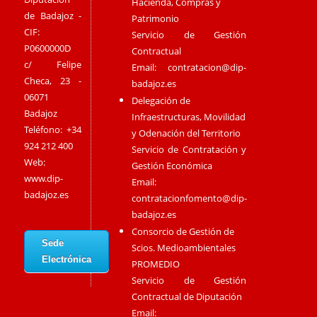
Hacienda, Compras y
de Badajoz -
Patrimonio
CIF:
Servicio de Gestión
P0600000D
Contractual
c/ Felipe
Email:
contratacion@dip-
Checa, 23 -
badajoz.es
06071
Delegación de
Badajoz
Infraestructuras, Movilidad
Teléfono: +34
y Odenación del Territorio
924 212 400
Servicio de Contratación y
Web:
Gestión Económica
www.dip-
Email:
badajoz.es
contratacionfomento@dip-
badajoz.es
Consorcio de Gestión de
Sede
Scios. Medioambientales
Electrónica
PROMEDIO
Servicio de Gestión
Contractual de Diputación
Email: