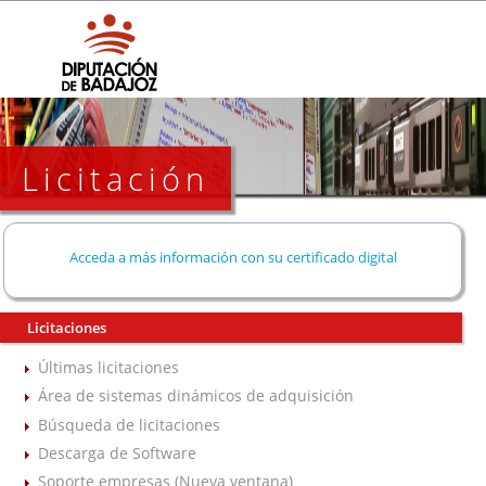
Licitación
Acceda a más información con su certificado digital
Licitaciones
Últimas licitaciones
Área de sistemas dinámicos de adquisición
Búsqueda de licitaciones
Descarga de Software
Soporte empresas (Nueva ventana)