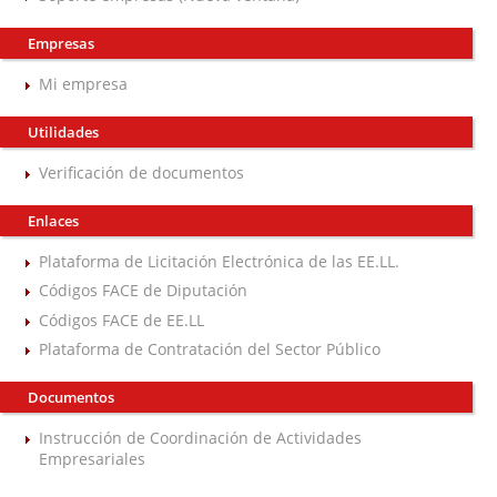
Empresas
Mi empresa
Utilidades
Verificación de documentos
Enlaces
Plataforma de Licitación Electrónica de las EE.LL.
Códigos FACE de Diputación
Códigos FACE de EE.LL
Plataforma de Contratación del Sector Público
Documentos
Instrucción de Coordinación de Actividades
Empresariales