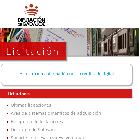
Licitación
Acceda a más información con su certificado digital
Licitaciones
Últimas licitaciones
Área de sistemas dinámicos de adquisición
Búsqueda de licitaciones
Descarga de Software
Soporte empresas (Nueva ventana)