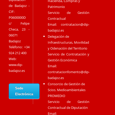
Hacienda, Compras y
de Badajoz -
Patrimonio
CIF:
Servicio de Gestión
P0600000D
Contractual
c/ Felipe
Email:
contratacion@dip-
Checa, 23 -
badajoz.es
06071
Delegación de
Badajoz
Infraestructuras, Movilidad
Teléfono: +34
y Odenación del Territorio
924 212 400
Servicio de Contratación y
Web:
Gestión Económica
www.dip-
Email:
badajoz.es
contratacionfomento@dip-
badajoz.es
Consorcio de Gestión de
Sede
Scios. Medioambientales
Electrónica
PROMEDIO
Servicio de Gestión
Contractual de Diputación
Email: