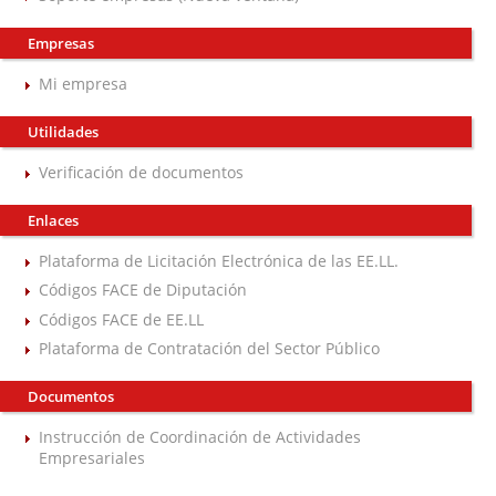
Empresas
Mi empresa
Utilidades
Verificación de documentos
Enlaces
Plataforma de Licitación Electrónica de las EE.LL.
Códigos FACE de Diputación
Códigos FACE de EE.LL
Plataforma de Contratación del Sector Público
Documentos
Instrucción de Coordinación de Actividades
Empresariales