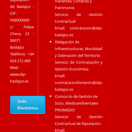
Hacienda, Compras y
de Badajoz -
Patrimonio
CIF:
Servicio de Gestión
P0600000D
Contractual
c/ Felipe
Email:
contratacion@dip-
Checa, 23 -
badajoz.es
06071
Delegación de
Badajoz
Infraestructuras, Movilidad
Teléfono: +34
y Odenación del Territorio
924 212 400
Servicio de Contratación y
Web:
Gestión Económica
www.dip-
Email:
badajoz.es
contratacionfomento@dip-
badajoz.es
Consorcio de Gestión de
Sede
Scios. Medioambientales
Electrónica
PROMEDIO
Servicio de Gestión
Contractual de Diputación
Email: