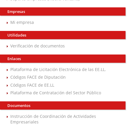
Empresas
Mi empresa
Utilidades
Verificación de documentos
Enlaces
Plataforma de Licitación Electrónica de las EE.LL.
Códigos FACE de Diputación
Códigos FACE de EE.LL
Plataforma de Contratación del Sector Público
Documentos
Instrucción de Coordinación de Actividades
Empresariales