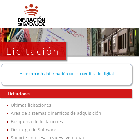
Licitación
Acceda a más información con su certificado digital
Licitaciones
Últimas licitaciones
Área de sistemas dinámicos de adquisición
Búsqueda de licitaciones
Descarga de Software
Soporte empresas (Nueva ventana)