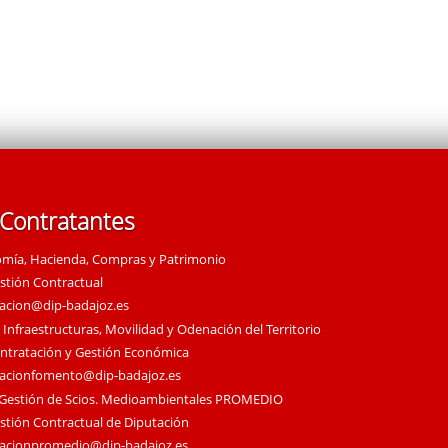
 Contratantes
omía, Hacienda, Compras y Patrimonio
estión Contractual
tacion@dip-badajoz.es
 Infraestructuras, Movilidad y Odenación del Territorio
ontratación y Gestión Económica
tacionfomento@dip-badajoz.es
 Gestión de Scios. Medioambientales PROMEDIO
estión Contractual de Diputación
tacionpromedio@dip-badajoz.es