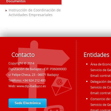
Documentos
Instrucción de Coordinación de
Actividades Empresariales
Contacto
Entidades
Copyright © 2014
Área de Econ
Diputación de Badajoz - CIF: P0600000D
Servicio de G
c/ Felipe Checa, 23 - 06071 Badajoz
Email:
contra
Teléfono: +34 924 212 400
Delegación de
Web:
www.dip-badajoz.es
Servicio de C
Email:
contra
Consorcio de
Sede Electrónica
Servicio de G
Email:
contra