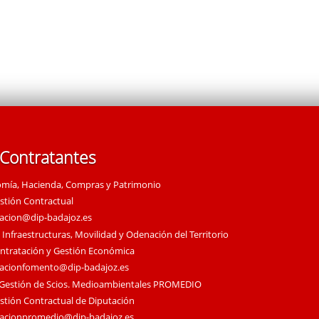
 Contratantes
omía, Hacienda, Compras y Patrimonio
estión Contractual
tacion@dip-badajoz.es
 Infraestructuras, Movilidad y Odenación del Territorio
ontratación y Gestión Económica
tacionfomento@dip-badajoz.es
 Gestión de Scios. Medioambientales PROMEDIO
estión Contractual de Diputación
tacionpromedio@dip-badajoz.es