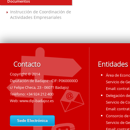
Documentos
Instrucción de Coordinación de
Actividades Empresariales
Contacto
Entidades
Copyright © 2014
Área de Econ
Diputación de Badajoz - CIF: P0600000D
Servicio de G
c/ Felipe Checa, 23 - 06071 Badajoz
Email:
contra
Teléfono: +34 924 212 400
Delegación de
Web:
www.dip-badajoz.es
Servicio de C
Email:
contra
Consorcio de
Sede Electrónica
Servicio de G
Email:
contra