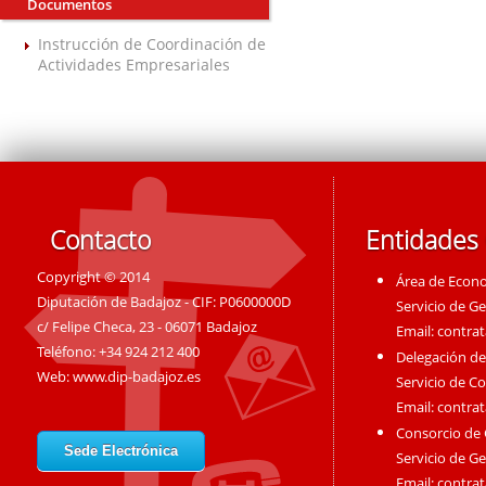
Documentos
Instrucción de Coordinación de
Actividades Empresariales
Contacto
Entidades
Copyright © 2014
Área de Econ
Diputación de Badajoz - CIF: P0600000D
Servicio de G
c/ Felipe Checa, 23 - 06071 Badajoz
Email:
contra
Teléfono: +34 924 212 400
Delegación de
Web:
www.dip-badajoz.es
Servicio de C
Email:
contra
Consorcio de
Sede Electrónica
Servicio de G
Email:
contra