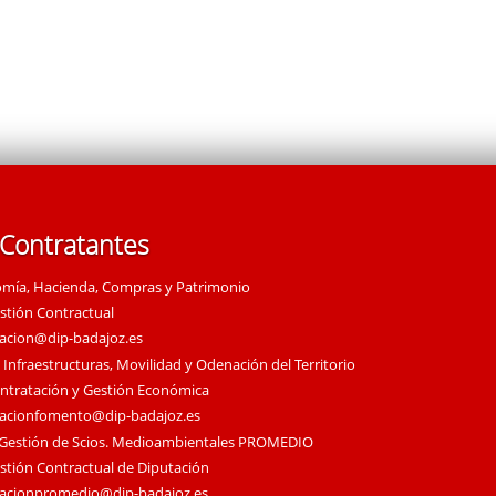
 Contratantes
omía, Hacienda, Compras y Patrimonio
estión Contractual
tacion@dip-badajoz.es
 Infraestructuras, Movilidad y Odenación del Territorio
ontratación y Gestión Económica
tacionfomento@dip-badajoz.es
 Gestión de Scios. Medioambientales PROMEDIO
estión Contractual de Diputación
tacionpromedio@dip-badajoz.es