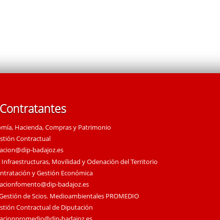
 Contratantes
omía, Hacienda, Compras y Patrimonio
estión Contractual
tacion@dip-badajoz.es
 Infraestructuras, Movilidad y Odenación del Territorio
ontratación y Gestión Económica
tacionfomento@dip-badajoz.es
 Gestión de Scios. Medioambientales PROMEDIO
estión Contractual de Diputación
tacionpromedio@dip-badajoz.es