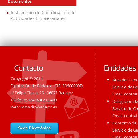
Documentos
Instrucción de Coordinación de
Actividades Empresariales
Contacto
Entidades
Copyright © 2014
Área de Econ
Diputación de Badajoz - CIF: P0600000D
Servicio de G
c/ Felipe Checa, 23 - 06071 Badajoz
Email:
contra
Teléfono: +34 924 212 400
Delegación de
Web:
www.dip-badajoz.es
Servicio de C
Email:
contra
Consorcio de
Sede Electrónica
Servicio de G
Email:
contra