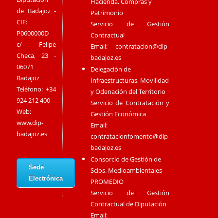
Hacienda, Compras y
de Badajoz -
Patrimonio
CIF:
Servicio de Gestión
P0600000D
Contractual
c/ Felipe
Email:
contratacion@dip-
Checa, 23 -
badajoz.es
06071
Delegación de
Badajoz
Infraestructuras, Movilidad
Teléfono: +34
y Odenación del Territorio
924 212 400
Servicio de Contratación y
Web:
Gestión Económica
www.dip-
Email:
badajoz.es
contratacionfomento@dip-
badajoz.es
Consorcio de Gestión de
Sede
Scios. Medioambientales
Electrónica
PROMEDIO
Servicio de Gestión
Contractual de Diputación
Email: