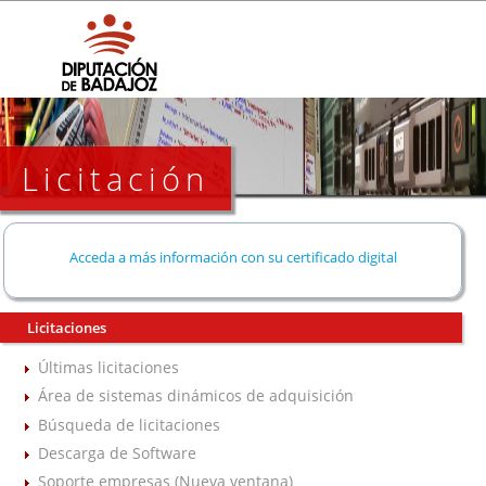
Licitación
Acceda a más información con su certificado digital
Licitaciones
Últimas licitaciones
Área de sistemas dinámicos de adquisición
Búsqueda de licitaciones
Descarga de Software
Soporte empresas (Nueva ventana)