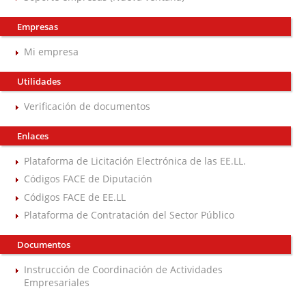
Empresas
Mi empresa
Utilidades
Verificación de documentos
Enlaces
Plataforma de Licitación Electrónica de las EE.LL.
Códigos FACE de Diputación
Códigos FACE de EE.LL
Plataforma de Contratación del Sector Público
Documentos
Instrucción de Coordinación de Actividades
Empresariales