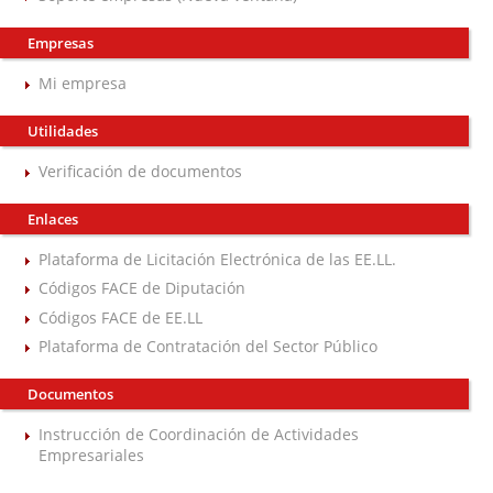
Empresas
Mi empresa
Utilidades
Verificación de documentos
Enlaces
Plataforma de Licitación Electrónica de las EE.LL.
Códigos FACE de Diputación
Códigos FACE de EE.LL
Plataforma de Contratación del Sector Público
Documentos
Instrucción de Coordinación de Actividades
Empresariales