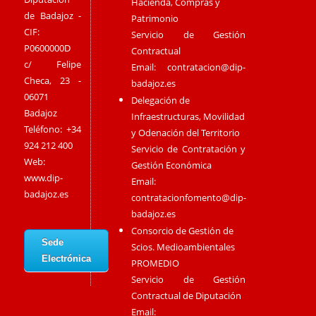
Hacienda, Compras y
de Badajoz -
Patrimonio
CIF:
Servicio de Gestión
P0600000D
Contractual
c/ Felipe
Email:
contratacion@dip-
Checa, 23 -
badajoz.es
06071
Delegación de
Badajoz
Infraestructuras, Movilidad
Teléfono: +34
y Odenación del Territorio
924 212 400
Servicio de Contratación y
Web:
Gestión Económica
www.dip-
Email:
badajoz.es
contratacionfomento@dip-
badajoz.es
Consorcio de Gestión de
Sede
Scios. Medioambientales
Electrónica
PROMEDIO
Servicio de Gestión
Contractual de Diputación
Email: