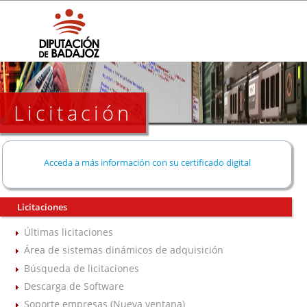
Licitación
Acceda a más información con su certificado digital
Licitaciones
Últimas licitaciones
Área de sistemas dinámicos de adquisición
Búsqueda de licitaciones
Descarga de Software
Soporte empresas (Nueva ventana)