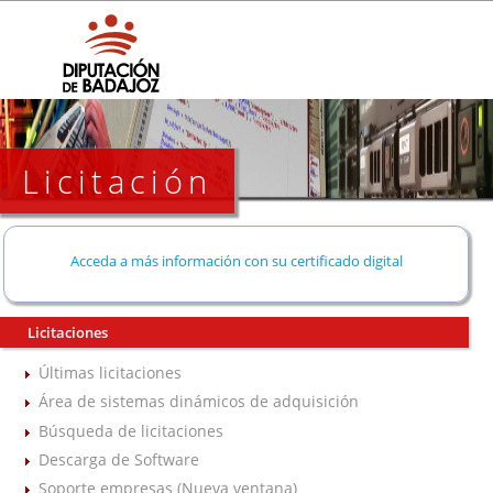
Licitación
Acceda a más información con su certificado digital
Licitaciones
Últimas licitaciones
Área de sistemas dinámicos de adquisición
Búsqueda de licitaciones
Descarga de Software
Soporte empresas (Nueva ventana)