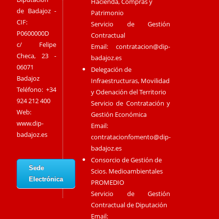
Hacienda, Compras y
de Badajoz -
Patrimonio
CIF:
Servicio de Gestión
P0600000D
Contractual
c/ Felipe
Email:
contratacion@dip-
Checa, 23 -
badajoz.es
06071
Delegación de
Badajoz
Infraestructuras, Movilidad
Teléfono: +34
y Odenación del Territorio
924 212 400
Servicio de Contratación y
Web:
Gestión Económica
www.dip-
Email:
badajoz.es
contratacionfomento@dip-
badajoz.es
Consorcio de Gestión de
Sede
Scios. Medioambientales
Electrónica
PROMEDIO
Servicio de Gestión
Contractual de Diputación
Email: