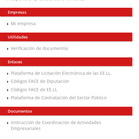
Empresas
Mi empresa
Utilidades
Verificación de documentos
Enlaces
Plataforma de Licitación Electrónica de las EE.LL.
Códigos FACE de Diputación
Códigos FACE de EE.LL
Plataforma de Contratación del Sector Público
Documentos
Instrucción de Coordinación de Actividades
Empresariales