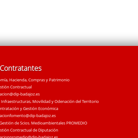
 Contratantes
omía, Hacienda, Compras y Patrimonio
estión Contractual
tacion@dip-badajoz.es
 Infraestructuras, Movilidad y Odenación del Territorio
ontratación y Gestión Económica
tacionfomento@dip-badajoz.es
 Gestión de Scios. Medioambientales PROMEDIO
estión Contractual de Diputación
tacionpromedio@dip-badajoz.es