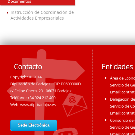
Documentos
Instrucción de Coordinación de
Actividades Empresariales
Contacto
Entidades
Copyright © 2014
Área de Econ
Diputación de Badajoz - CIF: P0600000D
Servicio de G
c/ Felipe Checa, 23 - 06071 Badajoz
Email:
contra
Teléfono: +34 924 212 400
Delegación de
Web:
www.dip-badajoz.es
Servicio de C
Email:
contra
Consorcio de
Sede Electrónica
Servicio de G
Email:
contra