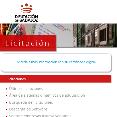
Licitación
Acceda a más información con su certificado digital
Licitaciones
Últimas licitaciones
Área de sistemas dinámicos de adquisición
Búsqueda de licitaciones
Descarga de Software
Soporte empresas (Nueva ventana)