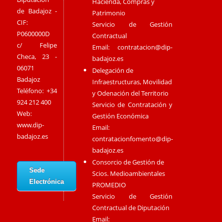
Hacienda, Compras y
de Badajoz -
Patrimonio
CIF:
Servicio de Gestión
P0600000D
Contractual
c/ Felipe
Email:
contratacion@dip-
Checa, 23 -
badajoz.es
06071
Delegación de
Badajoz
Infraestructuras, Movilidad
Teléfono: +34
y Odenación del Territorio
924 212 400
Servicio de Contratación y
Web:
Gestión Económica
www.dip-
Email:
badajoz.es
contratacionfomento@dip-
badajoz.es
Consorcio de Gestión de
Sede
Scios. Medioambientales
Electrónica
PROMEDIO
Servicio de Gestión
Contractual de Diputación
Email: