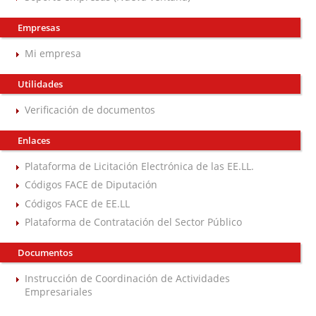
Empresas
Mi empresa
Utilidades
Verificación de documentos
Enlaces
Plataforma de Licitación Electrónica de las EE.LL.
Códigos FACE de Diputación
Códigos FACE de EE.LL
Plataforma de Contratación del Sector Público
Documentos
Instrucción de Coordinación de Actividades
Empresariales