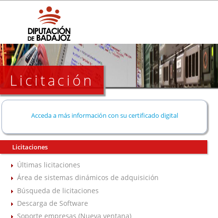
Licitación
Acceda a más información con su certificado digital
Licitaciones
Últimas licitaciones
Área de sistemas dinámicos de adquisición
Búsqueda de licitaciones
Descarga de Software
Soporte empresas (Nueva ventana)