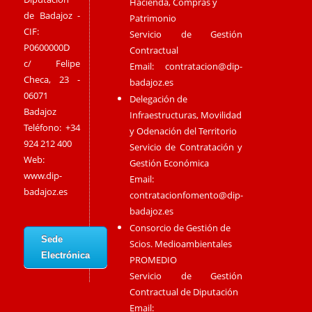
Hacienda, Compras y
de Badajoz -
Patrimonio
CIF:
Servicio de Gestión
P0600000D
Contractual
c/ Felipe
Email:
contratacion@dip-
Checa, 23 -
badajoz.es
06071
Delegación de
Badajoz
Infraestructuras, Movilidad
Teléfono: +34
y Odenación del Territorio
924 212 400
Servicio de Contratación y
Web:
Gestión Económica
www.dip-
Email:
badajoz.es
contratacionfomento@dip-
badajoz.es
Consorcio de Gestión de
Sede
Scios. Medioambientales
Electrónica
PROMEDIO
Servicio de Gestión
Contractual de Diputación
Email: