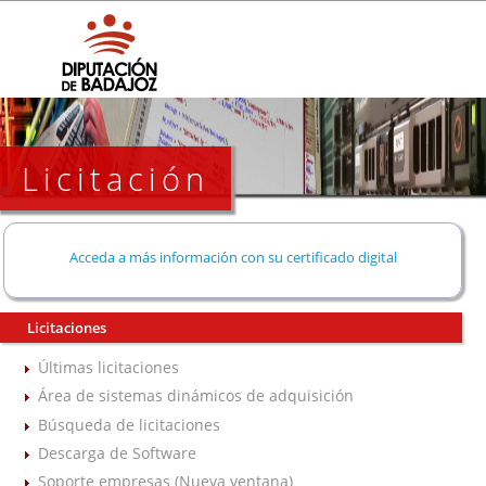
Licitación
Acceda a más información con su certificado digital
Licitaciones
Últimas licitaciones
Área de sistemas dinámicos de adquisición
Búsqueda de licitaciones
Descarga de Software
Soporte empresas (Nueva ventana)