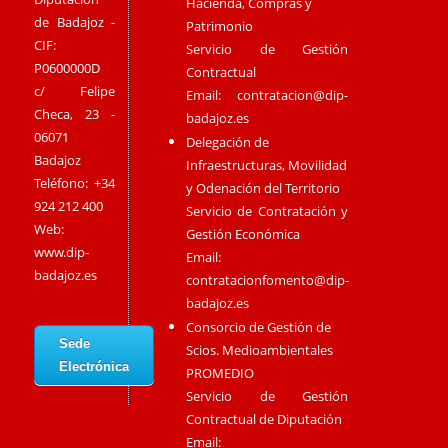
Hacienda, Compras y
de Badajoz -
Patrimonio
CIF:
Servicio de Gestión
P0600000D
Contractual
c/ Felipe
Email:
contratacion@dip-
Checa, 23 -
badajoz.es
06071
Delegación de
Badajoz
Infraestructuras, Movilidad
Teléfono: +34
y Odenación del Territorio
924 212 400
Servicio de Contratación y
Web:
Gestión Económica
www.dip-
Email:
badajoz.es
contratacionfomento@dip-
badajoz.es
Consorcio de Gestión de
Sede
Scios. Medioambientales
Electrónica
PROMEDIO
Servicio de Gestión
Contractual de Diputación
Email: