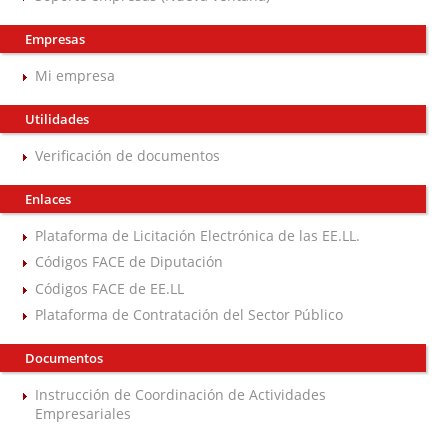
Empresas
Mi empresa
Utilidades
Verificación de documentos
Enlaces
Plataforma de Licitación Electrónica de las EE.LL.
Códigos FACE de Diputación
Códigos FACE de EE.LL
Plataforma de Contratación del Sector Público
Documentos
Instrucción de Coordinación de Actividades
Empresariales