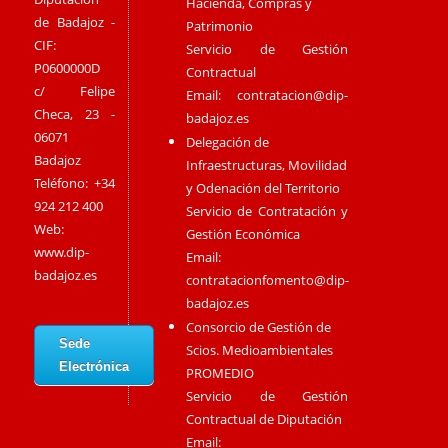
Hacienda, Compras y
de Badajoz -
Patrimonio
CIF:
Servicio de Gestión
P0600000D
Contractual
c/ Felipe
Email:
contratacion@dip-
Checa, 23 -
badajoz.es
06071
Delegación de
Badajoz
Infraestructuras, Movilidad
Teléfono: +34
y Odenación del Territorio
924 212 400
Servicio de Contratación y
Web:
Gestión Económica
www.dip-
Email:
badajoz.es
contratacionfomento@dip-
badajoz.es
Consorcio de Gestión de
Sede
Scios. Medioambientales
Electrónica
PROMEDIO
Servicio de Gestión
Contractual de Diputación
Email: