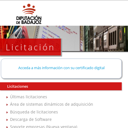
Licitación
Acceda a más información con su certificado digital
Licitaciones
Últimas licitaciones
Área de sistemas dinámicos de adquisición
Búsqueda de licitaciones
Descarga de Software
Soporte empresas (Nueva ventana)