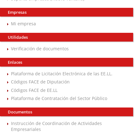
Empresas
Mi empresa
Utilidades
Verificación de documentos
Enlaces
Plataforma de Licitación Electrónica de las EE.LL.
Códigos FACE de Diputación
Códigos FACE de EE.LL
Plataforma de Contratación del Sector Público
Documentos
Instrucción de Coordinación de Actividades
Empresariales