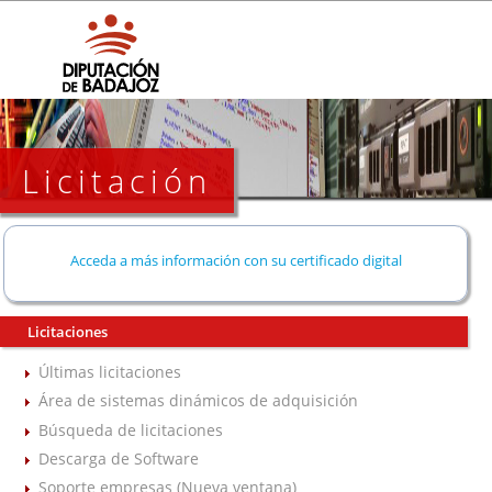
Licitación
Acceda a más información con su certificado digital
Licitaciones
Últimas licitaciones
Área de sistemas dinámicos de adquisición
Búsqueda de licitaciones
Descarga de Software
Soporte empresas (Nueva ventana)