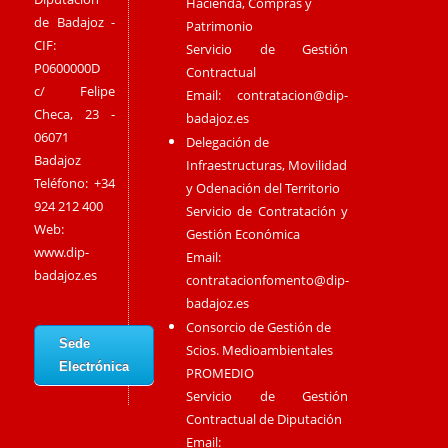
Hacienda, Compras y
de Badajoz -
Patrimonio
CIF:
Servicio de Gestión
P0600000D
Contractual
c/ Felipe
Email:
contratacion@dip-
Checa, 23 -
badajoz.es
06071
Delegación de
Badajoz
Infraestructuras, Movilidad
Teléfono: +34
y Odenación del Territorio
924 212 400
Servicio de Contratación y
Web:
Gestión Económica
www.dip-
Email:
badajoz.es
contratacionfomento@dip-
badajoz.es
Consorcio de Gestión de
Sede
Scios. Medioambientales
Electrónica
PROMEDIO
Servicio de Gestión
Contractual de Diputación
Email: