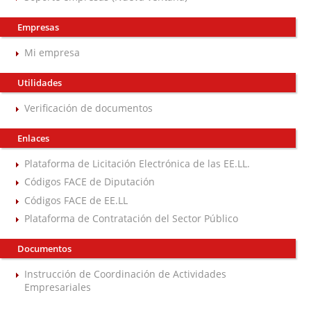
Empresas
Mi empresa
Utilidades
Verificación de documentos
Enlaces
Plataforma de Licitación Electrónica de las EE.LL.
Códigos FACE de Diputación
Códigos FACE de EE.LL
Plataforma de Contratación del Sector Público
Documentos
Instrucción de Coordinación de Actividades
Empresariales