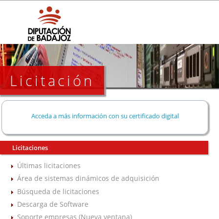
Licitación
Acceda a más información con su certificado digital
Licitaciones
Últimas licitaciones
Área de sistemas dinámicos de adquisición
Búsqueda de licitaciones
Descarga de Software
Soporte empresas (Nueva ventana)