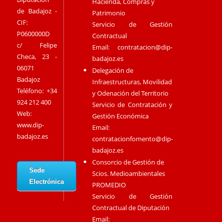
Hacienda, Compras y
de Badajoz -
Patrimonio
CIF:
Servicio de Gestión
P0600000D
Contractual
c/ Felipe
Email:
contratacion@dip-
Checa, 23 -
badajoz.es
06071
Delegación de
Badajoz
Infraestructuras, Movilidad
Teléfono: +34
y Odenación del Territorio
924 212 400
Servicio de Contratación y
Web:
Gestión Económica
www.dip-
Email:
badajoz.es
contratacionfomento@dip-
badajoz.es
Consorcio de Gestión de
Sede
Scios. Medioambientales
Electrónica
PROMEDIO
Servicio de Gestión
Contractual de Diputación
Email: