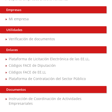
Empresas
Mi empresa
Utilidades
Verificación de documentos
Enlaces
Plataforma de Licitación Electrónica de las EE.LL.
Códigos FACE de Diputación
Códigos FACE de EE.LL
Plataforma de Contratación del Sector Público
Documentos
Instrucción de Coordinación de Actividades
Empresariales