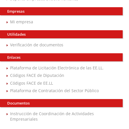
Empresas
Mi empresa
Utilidades
Verificación de documentos
Enlaces
Plataforma de Licitación Electrónica de las EE.LL.
Códigos FACE de Diputación
Códigos FACE de EE.LL
Plataforma de Contratación del Sector Público
Documentos
Instrucción de Coordinación de Actividades
Empresariales