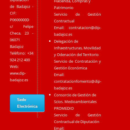
Hacienda, Compras y
de Badajoz -
Patrimonio
CIF:
Servicio de Gestión
P0600000D
Contractual
c/ Felipe
Email:
contratacion@dip-
Checa, 23 -
badajoz.es
06071
Delegación de
Badajoz
Infraestructuras, Movilidad
Teléfono: +34
y Odenación del Territorio
924 212 400
Servicio de Contratación y
Web:
Gestión Económica
www.dip-
Email:
badajoz.es
contratacionfomento@dip-
badajoz.es
Consorcio de Gestión de
Sede
Scios. Medioambientales
Electrónica
PROMEDIO
Servicio de Gestión
Contractual de Diputación
Email: