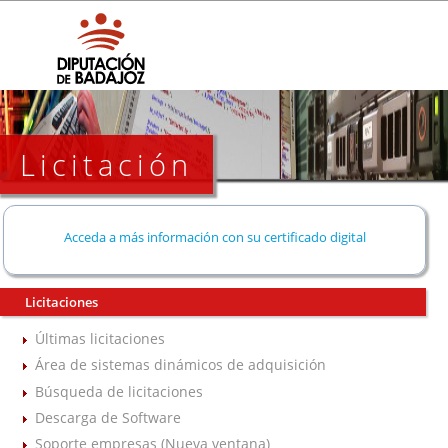
Licitación
Acceda a más información con su certificado digital
Licitaciones
Últimas licitaciones
Área de sistemas dinámicos de adquisición
Búsqueda de licitaciones
Descarga de Software
Soporte empresas (Nueva ventana)