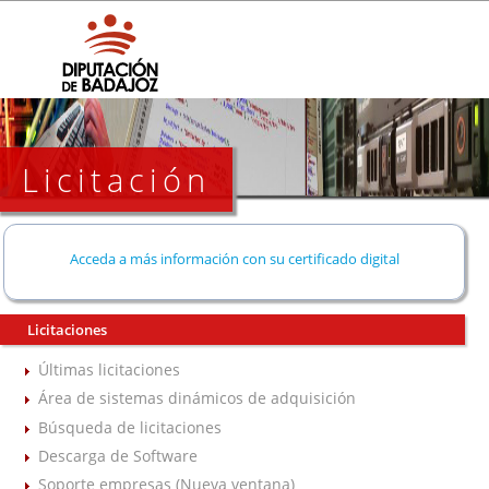
Licitación
Acceda a más información con su certificado digital
Licitaciones
Últimas licitaciones
Área de sistemas dinámicos de adquisición
Búsqueda de licitaciones
Descarga de Software
Soporte empresas (Nueva ventana)