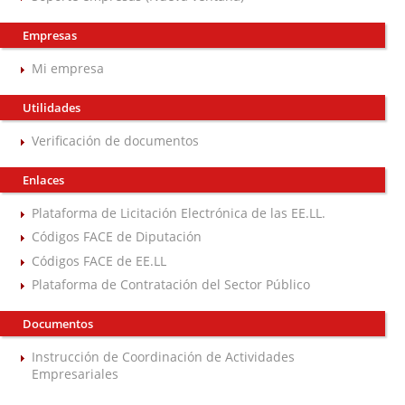
Empresas
Mi empresa
Utilidades
Verificación de documentos
Enlaces
Plataforma de Licitación Electrónica de las EE.LL.
Códigos FACE de Diputación
Códigos FACE de EE.LL
Plataforma de Contratación del Sector Público
Documentos
Instrucción de Coordinación de Actividades
Empresariales