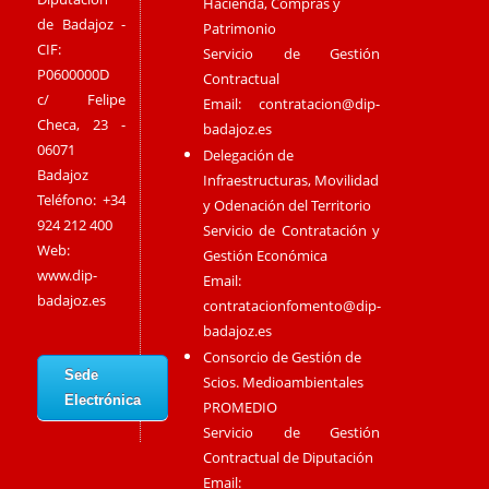
Hacienda, Compras y
de Badajoz -
Patrimonio
CIF:
Servicio de Gestión
P0600000D
Contractual
c/ Felipe
Email:
contratacion@dip-
Checa, 23 -
badajoz.es
06071
Delegación de
Badajoz
Infraestructuras, Movilidad
Teléfono: +34
y Odenación del Territorio
924 212 400
Servicio de Contratación y
Web:
Gestión Económica
www.dip-
Email:
badajoz.es
contratacionfomento@dip-
badajoz.es
Consorcio de Gestión de
Sede
Scios. Medioambientales
Electrónica
PROMEDIO
Servicio de Gestión
Contractual de Diputación
Email: