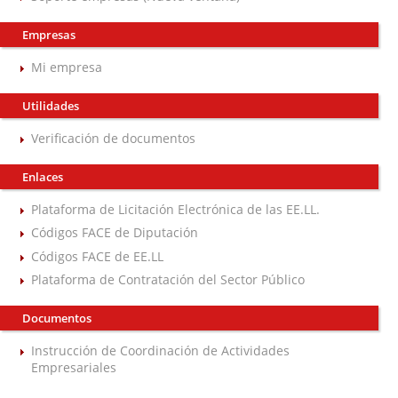
Empresas
Mi empresa
Utilidades
Verificación de documentos
Enlaces
Plataforma de Licitación Electrónica de las EE.LL.
Códigos FACE de Diputación
Códigos FACE de EE.LL
Plataforma de Contratación del Sector Público
Documentos
Instrucción de Coordinación de Actividades
Empresariales