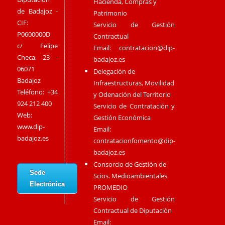
Hacienda, Compras y
de Badajoz -
Patrimonio
CIF:
Servicio de Gestión
P0600000D
Contractual
c/ Felipe
Email:
contratacion@dip-
Checa, 23 -
badajoz.es
06071
Delegación de
Badajoz
Infraestructuras, Movilidad
Teléfono: +34
y Odenación del Territorio
924 212 400
Servicio de Contratación y
Web:
Gestión Económica
www.dip-
Email:
badajoz.es
contratacionfomento@dip-
badajoz.es
Consorcio de Gestión de
Sede
Scios. Medioambientales
Electrónica
PROMEDIO
Servicio de Gestión
Contractual de Diputación
Email: