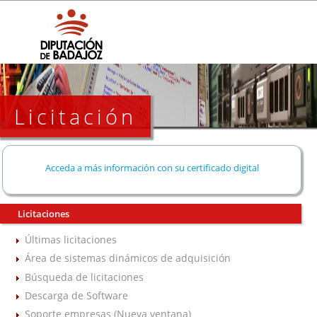
Licitación
Acceda a más información con su certificado digital
Licitaciones
Últimas licitaciones
Área de sistemas dinámicos de adquisición
Búsqueda de licitaciones
Descarga de Software
Soporte empresas (Nueva ventana)