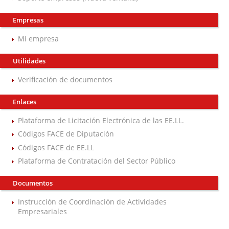
Empresas
Mi empresa
Utilidades
Verificación de documentos
Enlaces
Plataforma de Licitación Electrónica de las EE.LL.
Códigos FACE de Diputación
Códigos FACE de EE.LL
Plataforma de Contratación del Sector Público
Documentos
Instrucción de Coordinación de Actividades
Empresariales