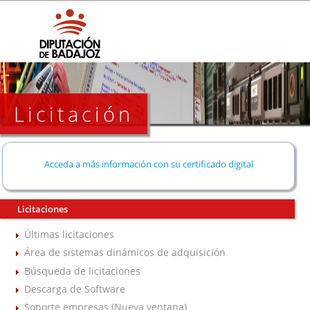
Licitación
Acceda a más información con su certificado digital
Licitaciones
Últimas licitaciones
Área de sistemas dinámicos de adquisición
Búsqueda de licitaciones
Descarga de Software
Soporte empresas (Nueva ventana)