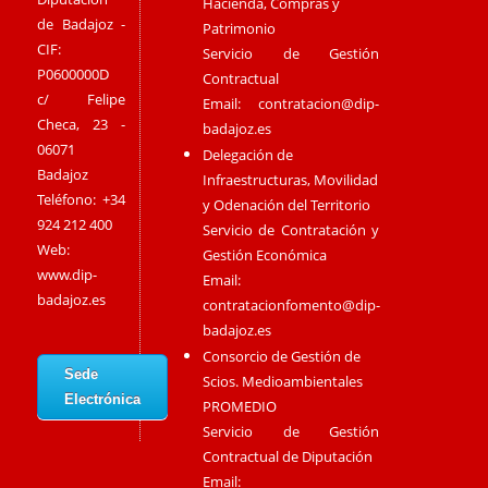
Hacienda, Compras y
de Badajoz -
Patrimonio
CIF:
Servicio de Gestión
P0600000D
Contractual
c/ Felipe
Email:
contratacion@dip-
Checa, 23 -
badajoz.es
06071
Delegación de
Badajoz
Infraestructuras, Movilidad
Teléfono: +34
y Odenación del Territorio
924 212 400
Servicio de Contratación y
Web:
Gestión Económica
www.dip-
Email:
badajoz.es
contratacionfomento@dip-
badajoz.es
Consorcio de Gestión de
Sede
Scios. Medioambientales
Electrónica
PROMEDIO
Servicio de Gestión
Contractual de Diputación
Email: