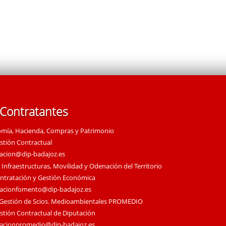
 Contratantes
omía, Hacienda, Compras y Patrimonio
estión Contractual
tacion@dip-badajoz.es
 Infraestructuras, Movilidad y Odenación del Territorio
ontratación y Gestión Económica
tacionfomento@dip-badajoz.es
 Gestión de Scios. Medioambientales PROMEDIO
estión Contractual de Diputación
tacionpromedio@dip-badajoz.es