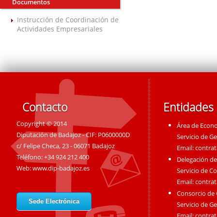
Documentos
Instrucción de Coordinación de
Actividades Empresariales
Contacto
Entidades
Copyright © 2014
Área de Econ
Diputación de Badajoz - CIF: P0600000D
Servicio de G
c/ Felipe Checa, 23 - 06071 Badajoz
Email:
contra
Teléfono: +34 924 212 400
Delegación de
Web:
www.dip-badajoz.es
Servicio de C
Email:
contra
Consorcio de
Sede Electrónica
Servicio de G
Email:
contra