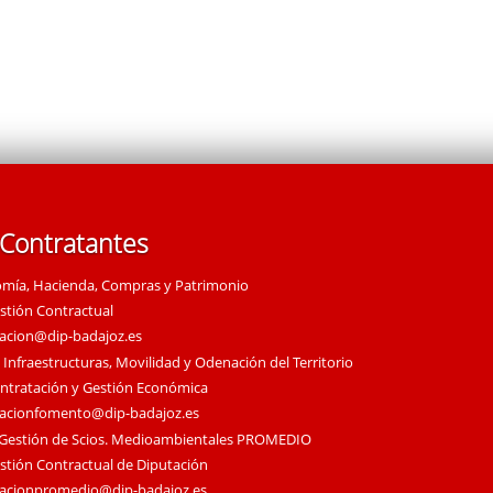
 Contratantes
omía, Hacienda, Compras y Patrimonio
estión Contractual
tacion@dip-badajoz.es
 Infraestructuras, Movilidad y Odenación del Territorio
ontratación y Gestión Económica
tacionfomento@dip-badajoz.es
 Gestión de Scios. Medioambientales PROMEDIO
estión Contractual de Diputación
tacionpromedio@dip-badajoz.es