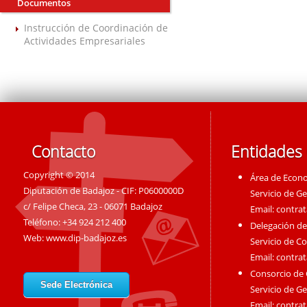
Documentos
Instrucción de Coordinación de
Actividades Empresariales
Contacto
Entidades
Copyright © 2014
Área de Econ
Diputación de Badajoz - CIF: P0600000D
Servicio de G
c/ Felipe Checa, 23 - 06071 Badajoz
Email:
contra
Teléfono: +34 924 212 400
Delegación de
Web:
www.dip-badajoz.es
Servicio de C
Email:
contra
Consorcio de
Sede Electrónica
Servicio de G
Email:
contra