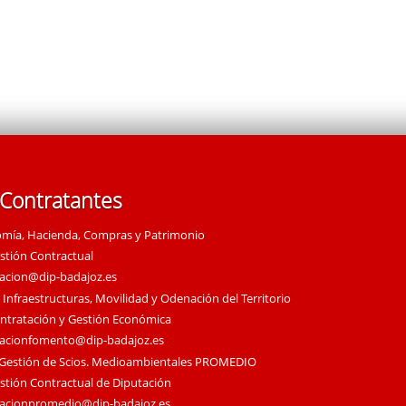
 Contratantes
omía, Hacienda, Compras y Patrimonio
estión Contractual
tacion@dip-badajoz.es
 Infraestructuras, Movilidad y Odenación del Territorio
ontratación y Gestión Económica
tacionfomento@dip-badajoz.es
 Gestión de Scios. Medioambientales PROMEDIO
estión Contractual de Diputación
tacionpromedio@dip-badajoz.es