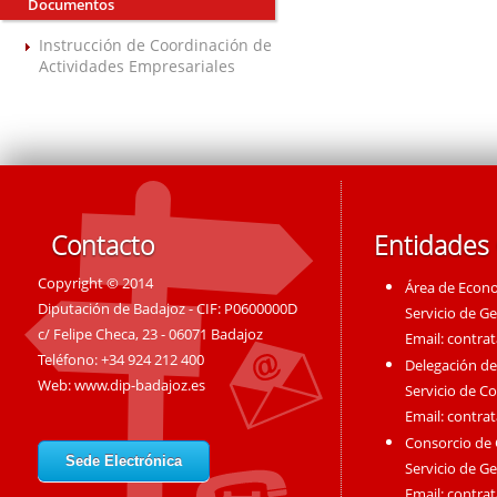
Documentos
Instrucción de Coordinación de
Actividades Empresariales
Contacto
Entidades
Copyright © 2014
Área de Econ
Diputación de Badajoz - CIF: P0600000D
Servicio de G
c/ Felipe Checa, 23 - 06071 Badajoz
Email:
contra
Teléfono: +34 924 212 400
Delegación de
Web:
www.dip-badajoz.es
Servicio de C
Email:
contra
Consorcio de
Sede Electrónica
Servicio de G
Email:
contra