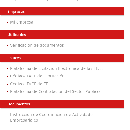
Empresas
Mi empresa
Utilidades
Verificación de documentos
Enlaces
Plataforma de Licitación Electrónica de las EE.LL.
Códigos FACE de Diputación
Códigos FACE de EE.LL
Plataforma de Contratación del Sector Público
Documentos
Instrucción de Coordinación de Actividades
Empresariales