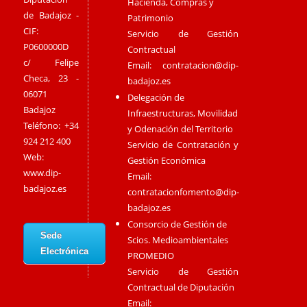
Hacienda, Compras y
de Badajoz -
Patrimonio
CIF:
Servicio de Gestión
P0600000D
Contractual
c/ Felipe
Email:
contratacion@dip-
Checa, 23 -
badajoz.es
06071
Delegación de
Badajoz
Infraestructuras, Movilidad
Teléfono: +34
y Odenación del Territorio
924 212 400
Servicio de Contratación y
Web:
Gestión Económica
www.dip-
Email:
badajoz.es
contratacionfomento@dip-
badajoz.es
Consorcio de Gestión de
Sede
Scios. Medioambientales
Electrónica
PROMEDIO
Servicio de Gestión
Contractual de Diputación
Email: