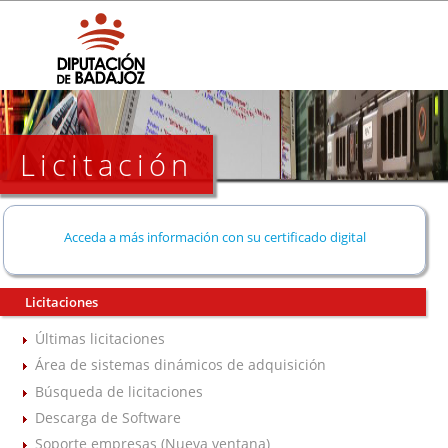
Licitación
Acceda a más información con su certificado digital
Licitaciones
Últimas licitaciones
Área de sistemas dinámicos de adquisición
Búsqueda de licitaciones
Descarga de Software
Soporte empresas (Nueva ventana)