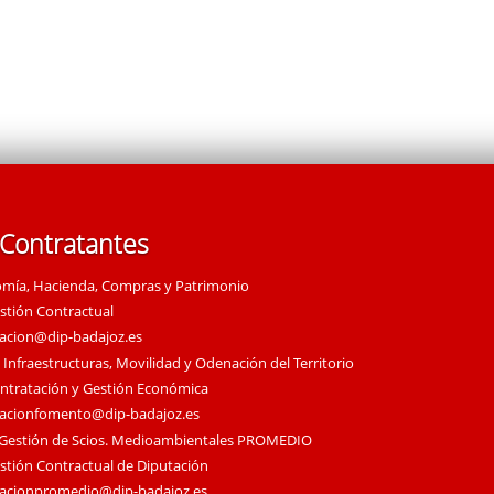
 Contratantes
omía, Hacienda, Compras y Patrimonio
estión Contractual
tacion@dip-badajoz.es
 Infraestructuras, Movilidad y Odenación del Territorio
ontratación y Gestión Económica
tacionfomento@dip-badajoz.es
 Gestión de Scios. Medioambientales PROMEDIO
estión Contractual de Diputación
tacionpromedio@dip-badajoz.es