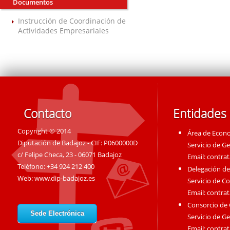
Documentos
Instrucción de Coordinación de
Actividades Empresariales
Contacto
Entidades
Copyright © 2014
Área de Econ
Diputación de Badajoz - CIF: P0600000D
Servicio de G
c/ Felipe Checa, 23 - 06071 Badajoz
Email:
contra
Teléfono: +34 924 212 400
Delegación de
Web:
www.dip-badajoz.es
Servicio de C
Email:
contra
Consorcio de
Sede Electrónica
Servicio de G
Email:
contra