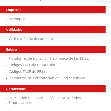
Empresas
Mi empresa
Utilidades
Verificación de documentos
Enlaces
Plataforma de Licitación Electrónica de las EE.LL.
Códigos FACE de Diputación
Códigos FACE de EE.LL
Plataforma de Contratación del Sector Público
Documentos
Instrucción de Coordinación de Actividades
Empresariales