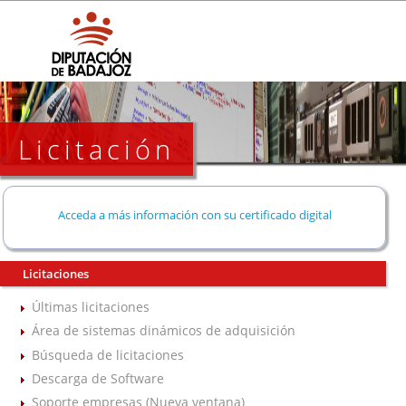
Licitación
Acceda a más información con su certificado digital
Licitaciones
Últimas licitaciones
Área de sistemas dinámicos de adquisición
Búsqueda de licitaciones
Descarga de Software
Soporte empresas (Nueva ventana)