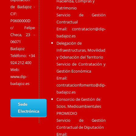
Hacienda, Compras y
de Badajoz -
Patrimonio
CIF:
Servicio de Gestión
P0600000D
Contractual
c/ Felipe
Email:
contratacion@dip-
Checa, 23 -
badajoz.es
06071
Delegación de
Badajoz
Infraestructuras, Movilidad
Teléfono: +34
y Odenación del Territorio
924 212 400
Servicio de Contratación y
Web:
Gestión Económica
www.dip-
Email:
badajoz.es
contratacionfomento@dip-
badajoz.es
Consorcio de Gestión de
Sede
Scios. Medioambientales
Electrónica
PROMEDIO
Servicio de Gestión
Contractual de Diputación
Email: