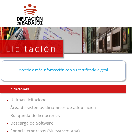
Licitación
Acceda a más información con su certificado digital
Licitaciones
Últimas licitaciones
Área de sistemas dinámicos de adquisición
Búsqueda de licitaciones
Descarga de Software
Soporte empresas (Nueva ventana)