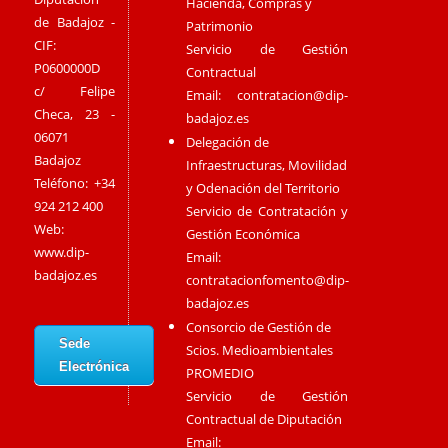
Hacienda, Compras y
de Badajoz -
Patrimonio
CIF:
Servicio de Gestión
P0600000D
Contractual
c/ Felipe
Email:
contratacion@dip-
Checa, 23 -
badajoz.es
06071
Delegación de
Badajoz
Infraestructuras, Movilidad
Teléfono: +34
y Odenación del Territorio
924 212 400
Servicio de Contratación y
Web:
Gestión Económica
www.dip-
Email:
badajoz.es
contratacionfomento@dip-
badajoz.es
Consorcio de Gestión de
Sede
Scios. Medioambientales
Electrónica
PROMEDIO
Servicio de Gestión
Contractual de Diputación
Email: