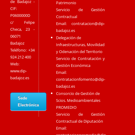
de Badajoz -
Patrimonio
CIF:
Servicio de Gestión
P0600000D
Contractual
c/ Felipe
Email:
contratacion@dip-
Checa, 23 -
badajoz.es
06071
Delegación de
Badajoz
Infraestructuras, Movilidad
Teléfono: +34
y Odenación del Territorio
924 212 400
Servicio de Contratación y
Web:
Gestión Económica
www.dip-
Email:
badajoz.es
contratacionfomento@dip-
badajoz.es
Consorcio de Gestión de
Sede
Scios. Medioambientales
Electrónica
PROMEDIO
Servicio de Gestión
Contractual de Diputación
Email:
contratacionpromedio@dip-