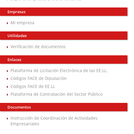
Empresas
Mi empresa
Utilidades
Verificación de documentos
Enlaces
Plataforma de Licitación Electrónica de las EE.LL.
Códigos FACE de Diputación
Códigos FACE de EE.LL
Plataforma de Contratación del Sector Público
Documentos
Instrucción de Coordinación de Actividades
Empresariales