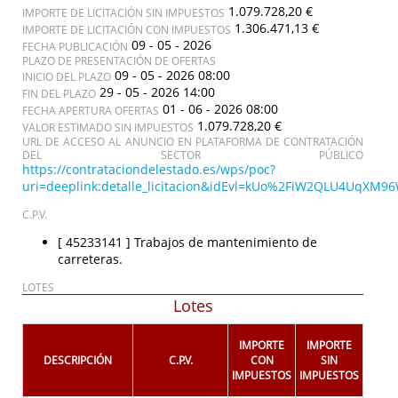
1.079.728,20 €
IMPORTE DE LICITACIÓN SIN IMPUESTOS
1.306.471,13 €
IMPORTE DE LICITACIÓN CON IMPUESTOS
09 - 05 - 2026
FECHA PUBLICACIÓN
PLAZO DE PRESENTACIÓN DE OFERTAS
09 - 05 - 2026 08:00
INICIO DEL PLAZO
29 - 05 - 2026 14:00
FIN DEL PLAZO
01 - 06 - 2026 08:00
FECHA APERTURA OFERTAS
1.079.728,20 €
VALOR ESTIMADO SIN IMPUESTOS
URL DE ACCESO AL ANUNCIO EN PLATAFORMA DE CONTRATACIÓN
DEL SECTOR PÚBLICO
https://contrataciondelestado.es/wps/poc?
uri=deeplink:detalle_licitacion&idEvl=kUo%2FiW2QLU4UqXM
C.P.V.
[ 45233141 ]
Trabajos de mantenimiento de
carreteras.
LOTES
Lotes
IMPORTE
IMPORTE
DESCRIPCIÓN
C.P.V.
CON
SIN
IMPUESTOS
IMPUESTOS