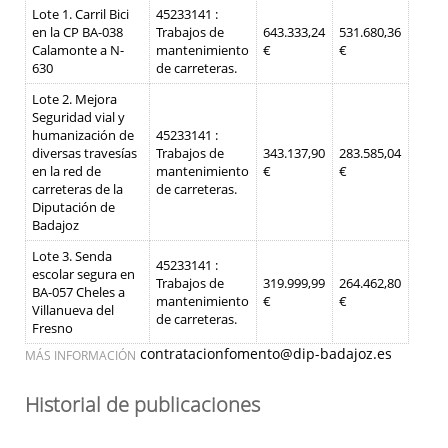
Lote 1. Carril Bici
45233141 :
en la CP BA-038
Trabajos de
643.333,24
531.680,36
Calamonte a N-
mantenimiento
€
€
630
de carreteras.
Lote 2. Mejora
Seguridad vial y
humanización de
45233141 :
diversas travesías
Trabajos de
343.137,90
283.585,04
en la red de
mantenimiento
€
€
carreteras de la
de carreteras.
Diputación de
Badajoz
Lote 3. Senda
45233141 :
escolar segura en
Trabajos de
319.999,99
264.462,80
BA-057 Cheles a
mantenimiento
€
€
Villanueva del
de carreteras.
Fresno
contratacionfomento@dip-badajoz.es
MÁS INFORMACIÓN
Historial de publicaciones