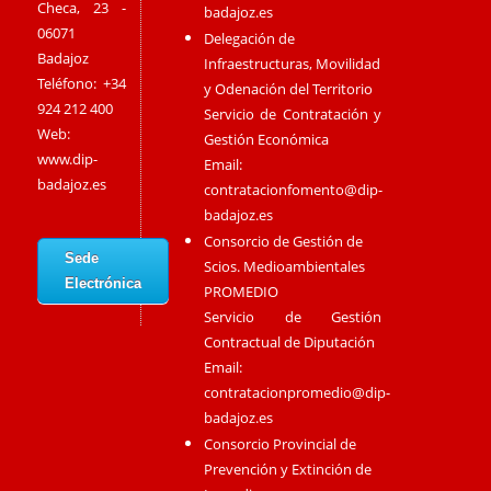
Checa, 23 -
badajoz.es
06071
Delegación de
Badajoz
Infraestructuras, Movilidad
Teléfono: +34
y Odenación del Territorio
924 212 400
Servicio de Contratación y
Web:
Gestión Económica
www.dip-
Email:
badajoz.es
contratacionfomento@dip-
badajoz.es
Consorcio de Gestión de
Sede
Scios. Medioambientales
Electrónica
PROMEDIO
Servicio de Gestión
Contractual de Diputación
Email:
contratacionpromedio@dip-
badajoz.es
Consorcio Provincial de
Prevención y Extinción de