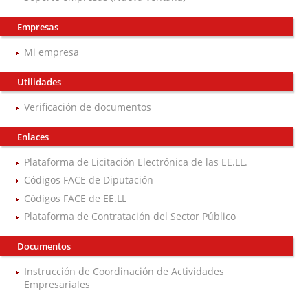
Empresas
Mi empresa
Utilidades
Verificación de documentos
Enlaces
Plataforma de Licitación Electrónica de las EE.LL.
Códigos FACE de Diputación
Códigos FACE de EE.LL
Plataforma de Contratación del Sector Público
Documentos
Instrucción de Coordinación de Actividades
Empresariales