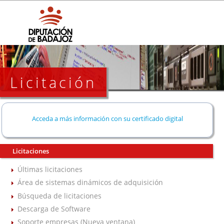
Licitación
Acceda a más información con su certificado digital
Licitaciones
Últimas licitaciones
Área de sistemas dinámicos de adquisición
Búsqueda de licitaciones
Descarga de Software
Soporte empresas (Nueva ventana)