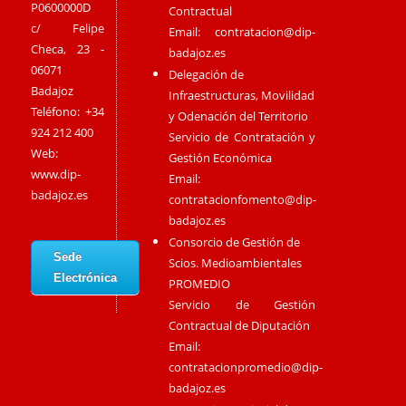
P0600000D
Contractual
c/ Felipe
Email:
contratacion@dip-
Checa, 23 -
badajoz.es
06071
Delegación de
Badajoz
Infraestructuras, Movilidad
Teléfono: +34
y Odenación del Territorio
924 212 400
Servicio de Contratación y
Web:
Gestión Económica
www.dip-
Email:
badajoz.es
contratacionfomento@dip-
badajoz.es
Consorcio de Gestión de
Sede
Scios. Medioambientales
Electrónica
PROMEDIO
Servicio de Gestión
Contractual de Diputación
Email:
contratacionpromedio@dip-
badajoz.es