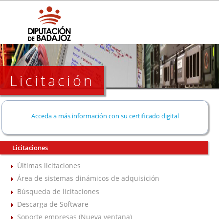
Licitación
Acceda a más información con su certificado digital
Licitaciones
Últimas licitaciones
Área de sistemas dinámicos de adquisición
Búsqueda de licitaciones
Descarga de Software
Soporte empresas (Nueva ventana)