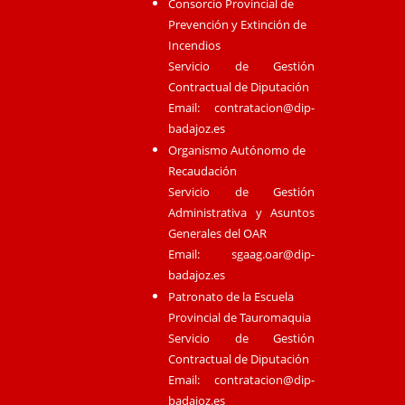
Consorcio Provincial de
Prevención y Extinción de
Incendios
Servicio de Gestión
Contractual de Diputación
Email:
contratacion@dip-
badajoz.es
Organismo Autónomo de
Recaudación
Servicio de Gestión
Administrativa y Asuntos
Generales del OAR
Email:
sgaag.oar@dip-
badajoz.es
Patronato de la Escuela
Provincial de Tauromaquia
Servicio de Gestión
Contractual de Diputación
Email:
contratacion@dip-
badajoz.es