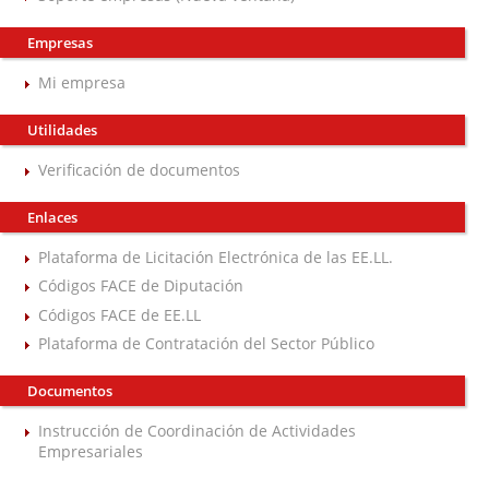
Empresas
Mi empresa
Utilidades
Verificación de documentos
Enlaces
Plataforma de Licitación Electrónica de las EE.LL.
Códigos FACE de Diputación
Códigos FACE de EE.LL
Plataforma de Contratación del Sector Público
Documentos
Instrucción de Coordinación de Actividades
Empresariales