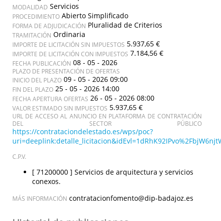
Servicios
MODALIDAD
Abierto Simplificado
PROCEDIMIENTO
Pluralidad de Criterios
FORMA DE ADJUDICACIÓN
Ordinaria
TRAMITACIÓN
5.937,65 €
IMPORTE DE LICITACIÓN SIN IMPUESTOS
7.184,56 €
IMPORTE DE LICITACIÓN CON IMPUESTOS
08 - 05 - 2026
FECHA PUBLICACIÓN
PLAZO DE PRESENTACIÓN DE OFERTAS
09 - 05 - 2026 09:00
INICIO DEL PLAZO
25 - 05 - 2026 14:00
FIN DEL PLAZO
26 - 05 - 2026 08:00
FECHA APERTURA OFERTAS
5.937,65 €
VALOR ESTIMADO SIN IMPUESTOS
URL DE ACCESO AL ANUNCIO EN PLATAFORMA DE CONTRATACIÓN
DEL SECTOR PÚBLICO
https://contrataciondelestado.es/wps/poc?
uri=deeplink:detalle_licitacion&idEvl=1dRhK92IPvo%2FbjW6
C.P.V.
[ 71200000 ]
Servicios de arquitectura y servicios
conexos.
contratacionfomento@dip-badajoz.es
MÁS INFORMACIÓN