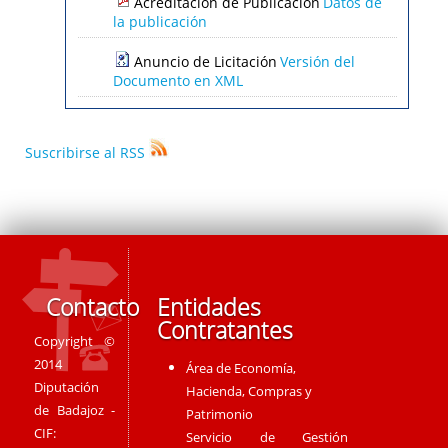
Acreditación de Publicación
Datos de
la publicación
Anuncio de Licitación
Versión del
Documento en XML
Suscribirse al RSS
Contacto
Entidades
Contratantes
Copyright ©
2014
Área de Economía,
Diputación
Hacienda, Compras y
de Badajoz -
Patrimonio
CIF:
Servicio de Gestión