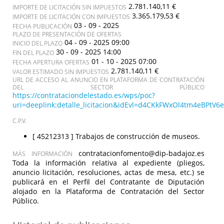
2.781.140,11 €
IMPORTE DE LICITACIÓN SIN IMPUESTOS
3.365.179,53 €
IMPORTE DE LICITACIÓN CON IMPUESTOS
03 - 09 - 2025
FECHA PUBLICACIÓN
PLAZO DE PRESENTACIÓN DE OFERTAS
04 - 09 - 2025 09:00
INICIO DEL PLAZO
30 - 09 - 2025 14:00
FIN DEL PLAZO
01 - 10 - 2025 07:00
FECHA APERTURA OFERTAS
2.781.140,11 €
VALOR ESTIMADO SIN IMPUESTOS
URL DE ACCESO AL ANUNCIO EN PLATAFORMA DE CONTRATACIÓN
DEL SECTOR PÚBLICO
https://contrataciondelestado.es/wps/poc?
uri=deeplink:detalle_licitacion&idEvl=d4CKkFWxOl4tm4eBPt
C.P.V.
[ 45212313 ]
Trabajos de construcción de museos.
contratacionfomento@dip-badajoz.es
MÁS INFORMACIÓN
Toda la información relativa al expediente (pliegos,
anuncio licitación, resoluciones, actas de mesa, etc.) se
publicará en el Perfil del Contratante de Diputación
alojado en la Plataforma de Contratación del Sector
Público.