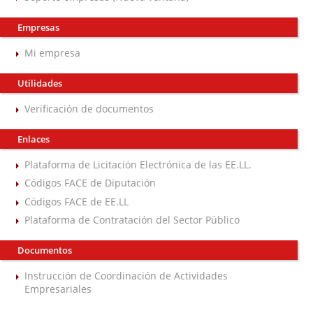
Empresas
Mi empresa
Utilidades
Verificación de documentos
Enlaces
Plataforma de Licitación Electrónica de las EE.LL.
Códigos FACE de Diputación
Códigos FACE de EE.LL
Plataforma de Contratación del Sector Público
Documentos
Instrucción de Coordinación de Actividades
Empresariales