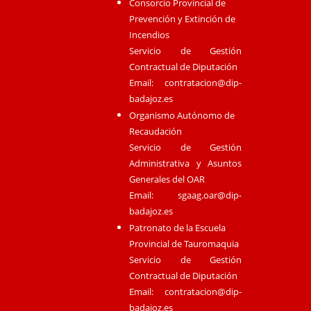
Consorcio Provincial de
Prevención y Extinción de
Incendios
Servicio de Gestión
Contractual de Diputación
Email:
contratacion@dip-
badajoz.es
Organismo Autónomo de
Recaudación
Servicio de Gestión
Administrativa y Asuntos
Generales del OAR
Email:
sgaag.oar@dip-
badajoz.es
Patronato de la Escuela
Provincial de Tauromaquia
Servicio de Gestión
Contractual de Diputación
Email:
contratacion@dip-
badajoz.es