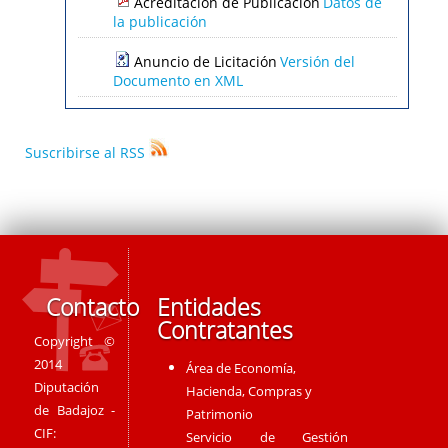
Acreditación de Publicación
Datos de
la publicación
Anuncio de Licitación
Versión del
Documento en XML
Suscribirse al RSS
Contacto
Entidades
Contratantes
Copyright ©
2014
Área de Economía,
Diputación
Hacienda, Compras y
de Badajoz -
Patrimonio
CIF:
Servicio de Gestión