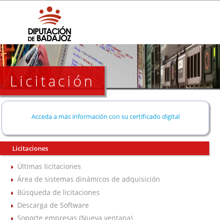
Licitación
Acceda a más información con su certificado digital
Licitaciones
Últimas licitaciones
Área de sistemas dinámicos de adquisición
Búsqueda de licitaciones
Descarga de Software
Soporte empresas (Nueva ventana)