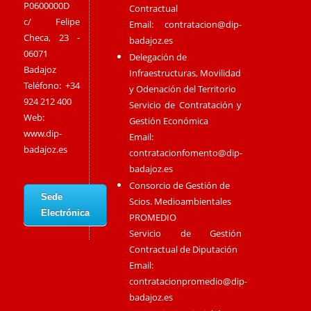
P0600000D
Contractual
c/ Felipe
Email:
contratacion@dip-
Checa, 23 -
badajoz.es
06071
Delegación de
Badajoz
Infraestructuras, Movilidad
Teléfono: +34
y Odenación del Territorio
924 212 400
Servicio de Contratación y
Web:
Gestión Económica
www.dip-
Email:
badajoz.es
contratacionfomento@dip-
badajoz.es
Consorcio de Gestión de
Sede
Scios. Medioambientales
Electrónica
PROMEDIO
Servicio de Gestión
Contractual de Diputación
Email:
contratacionpromedio@dip-
badajoz.es