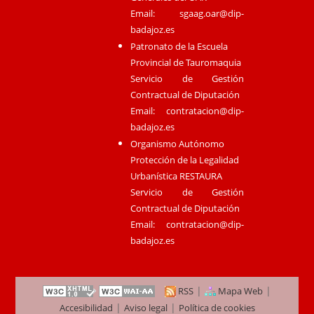
Email:
sgaag.oar@dip-
badajoz.es
Patronato de la Escuela
Provincial de Tauromaquia
Servicio de Gestión
Contractual de Diputación
Email:
contratacion@dip-
badajoz.es
Organismo Autónomo
Protección de la Legalidad
Urbanística RESTAURA
Servicio de Gestión
Contractual de Diputación
Email:
contratacion@dip-
badajoz.es
|
|
RSS
Mapa Web
|
|
Accesibilidad
Aviso legal
Política de cookies