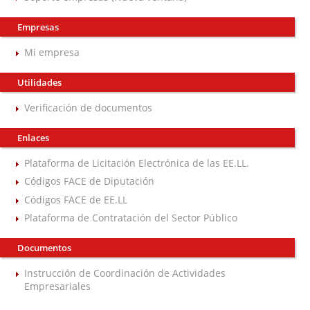
Empresas
Mi empresa
Utilidades
Verificación de documentos
Enlaces
Plataforma de Licitación Electrónica de las EE.LL.
Códigos FACE de Diputación
Códigos FACE de EE.LL
Plataforma de Contratación del Sector Público
Documentos
Instrucción de Coordinación de Actividades
Empresariales