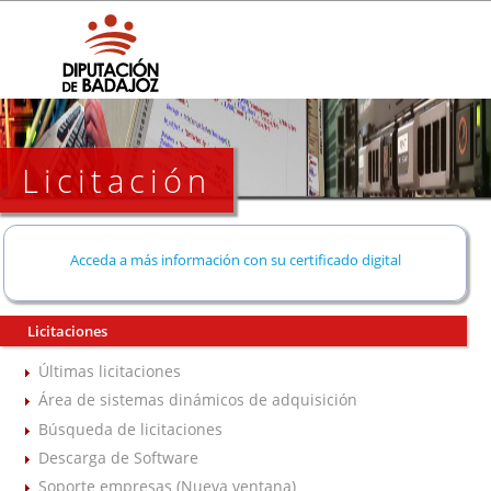
Licitación
Acceda a más información con su certificado digital
Licitaciones
Últimas licitaciones
Área de sistemas dinámicos de adquisición
Búsqueda de licitaciones
Descarga de Software
Soporte empresas (Nueva ventana)