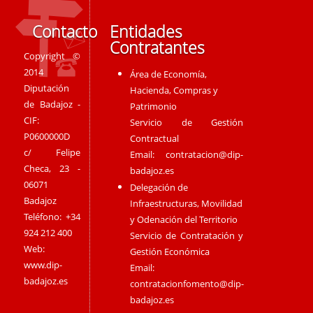
Contacto
Entidades
Contratantes
Copyright ©
2014
Área de Economía,
Diputación
Hacienda, Compras y
de Badajoz -
Patrimonio
CIF:
Servicio de Gestión
P0600000D
Contractual
c/ Felipe
Email:
contratacion@dip-
Checa, 23 -
badajoz.es
06071
Delegación de
Badajoz
Infraestructuras, Movilidad
Teléfono: +34
y Odenación del Territorio
924 212 400
Servicio de Contratación y
Web:
Gestión Económica
www.dip-
Email:
badajoz.es
contratacionfomento@dip-
badajoz.es