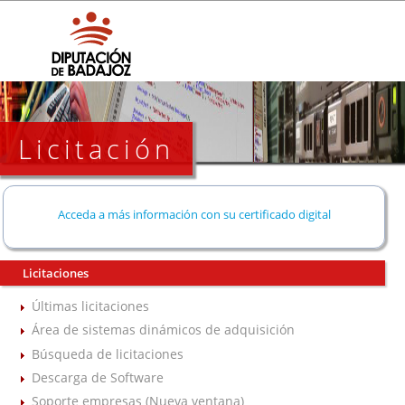
Licitación
Acceda a más información con su certificado digital
Licitaciones
Últimas licitaciones
Área de sistemas dinámicos de adquisición
Búsqueda de licitaciones
Descarga de Software
Soporte empresas (Nueva ventana)