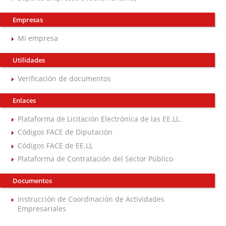
Empresas
Mi empresa
Utilidades
Verificación de documentos
Enlaces
Plataforma de Licitación Electrónica de las EE.LL.
Códigos FACE de Diputación
Códigos FACE de EE.LL
Plataforma de Contratación del Sector Público
Documentos
Instrucción de Coordinación de Actividades
Empresariales