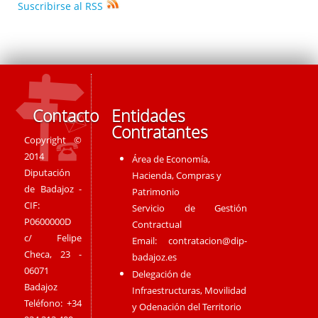
Suscribirse al RSS
Contacto
Entidades
Contratantes
Copyright ©
2014
Área de Economía,
Diputación
Hacienda, Compras y
de Badajoz -
Patrimonio
CIF:
Servicio de Gestión
P0600000D
Contractual
c/ Felipe
Email:
contratacion@dip-
Checa, 23 -
badajoz.es
06071
Delegación de
Badajoz
Infraestructuras, Movilidad
Teléfono: +34
y Odenación del Territorio