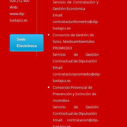
924 212 400
Servicio de Contratación y
Web:
Gestión Económica
www.dip-
Email:
badajoz.es
contratacionfomento@dip-
badajoz.es
Consorcio de Gestión de
Sede
Scios. Medioambientales
Electrónica
PROMEDIO
Servicio de Gestión
Contractual de Diputación
Email:
contratacionpromedio@dip-
badajoz.es
Consorcio Provincial de
Prevención y Extinción de
Incendios
Servicio de Gestión
Contractual de Diputación
Email:
contratacion@dip-
badajoz.es