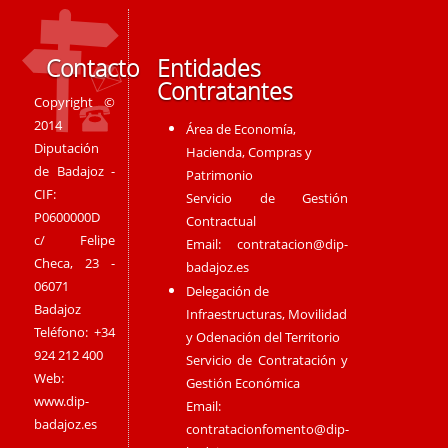
Contacto
Entidades
Contratantes
Copyright ©
2014
Área de Economía,
Diputación
Hacienda, Compras y
de Badajoz -
Patrimonio
CIF:
Servicio de Gestión
P0600000D
Contractual
c/ Felipe
Email:
contratacion@dip-
Checa, 23 -
badajoz.es
06071
Delegación de
Badajoz
Infraestructuras, Movilidad
Teléfono: +34
y Odenación del Territorio
924 212 400
Servicio de Contratación y
Web:
Gestión Económica
www.dip-
Email:
badajoz.es
contratacionfomento@dip-