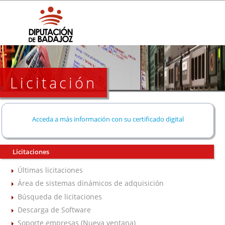
Licitación
Acceda a más información con su certificado digital
Licitaciones
Últimas licitaciones
Área de sistemas dinámicos de adquisición
Búsqueda de licitaciones
Descarga de Software
Soporte empresas (Nueva ventana)