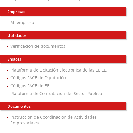
Empresas
Mi empresa
Utilidades
Verificación de documentos
Enlaces
Plataforma de Licitación Electrónica de las EE.LL.
Códigos FACE de Diputación
Códigos FACE de EE.LL
Plataforma de Contratación del Sector Público
Documentos
Instrucción de Coordinación de Actividades
Empresariales