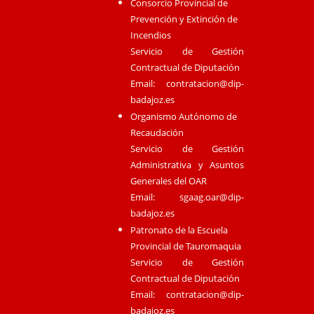
Consorcio Provincial de
Prevención y Extinción de
Incendios
Servicio de Gestión
Contractual de Diputación
Email:
contratacion@dip-
badajoz.es
Organismo Autónomo de
Recaudación
Servicio de Gestión
Administrativa y Asuntos
Generales del OAR
Email:
sgaag.oar@dip-
badajoz.es
Patronato de la Escuela
Provincial de Tauromaquia
Servicio de Gestión
Contractual de Diputación
Email:
contratacion@dip-
badajoz.es