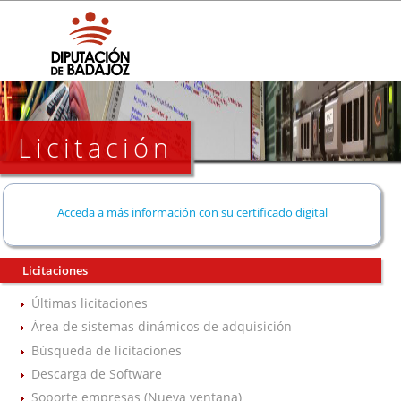
Licitación
Acceda a más información con su certificado digital
Licitaciones
Últimas licitaciones
Área de sistemas dinámicos de adquisición
Búsqueda de licitaciones
Descarga de Software
Soporte empresas (Nueva ventana)