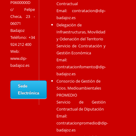
P0600000D
Contractual
c/ Felipe
Email:
contratacion@dip-
Checa, 23 -
badajoz.es
06071
Delegación de
Badajoz
Infraestructuras, Movilidad
Teléfono: +34
y Odenación del Territorio
924 212 400
Servicio de Contratación y
Web:
Gestión Económica
www.dip-
Email:
badajoz.es
contratacionfomento@dip-
badajoz.es
Consorcio de Gestión de
Sede
Scios. Medioambientales
Electrónica
PROMEDIO
Servicio de Gestión
Contractual de Diputación
Email:
contratacionpromedio@dip-
badajoz.es