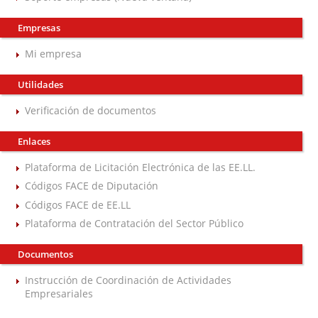
Empresas
Mi empresa
Utilidades
Verificación de documentos
Enlaces
Plataforma de Licitación Electrónica de las EE.LL.
Códigos FACE de Diputación
Códigos FACE de EE.LL
Plataforma de Contratación del Sector Público
Documentos
Instrucción de Coordinación de Actividades
Empresariales