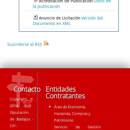
Acreditación de Publicación
Datos de
la publicación
Anuncio de Licitación
Versión del
Documento en XML
Suscribirse al RSS
Contacto
Entidades
Contratantes
Copyright ©
2014
Área de Economía,
Diputación
Hacienda, Compras y
de Badajoz -
Patrimonio
CIF:
Servicio de Gestión