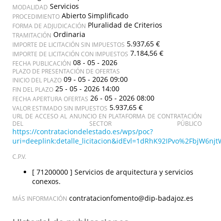
Servicios
MODALIDAD
Abierto Simplificado
PROCEDIMIENTO
Pluralidad de Criterios
FORMA DE ADJUDICACIÓN
Ordinaria
TRAMITACIÓN
5.937,65 €
IMPORTE DE LICITACIÓN SIN IMPUESTOS
7.184,56 €
IMPORTE DE LICITACIÓN CON IMPUESTOS
08 - 05 - 2026
FECHA PUBLICACIÓN
PLAZO DE PRESENTACIÓN DE OFERTAS
09 - 05 - 2026 09:00
INICIO DEL PLAZO
25 - 05 - 2026 14:00
FIN DEL PLAZO
26 - 05 - 2026 08:00
FECHA APERTURA OFERTAS
5.937,65 €
VALOR ESTIMADO SIN IMPUESTOS
URL DE ACCESO AL ANUNCIO EN PLATAFORMA DE CONTRATACIÓN
DEL SECTOR PÚBLICO
https://contrataciondelestado.es/wps/poc?
uri=deeplink:detalle_licitacion&idEvl=1dRhK92IPvo%2FbjW6
C.P.V.
[ 71200000 ]
Servicios de arquitectura y servicios
conexos.
contratacionfomento@dip-badajoz.es
MÁS INFORMACIÓN