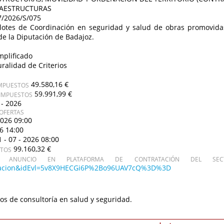
RAESTRUCTURAS
7/2026/S/075
lotes de Coordinación en seguridad y salud de obras promovidas 
de la Diputación de Badajoz.
mplificado
uralidad de Criterios
49.580,16 €
IMPUESTOS
59.991,99 €
 IMPUESTOS
 - 2026
OFERTAS
2026 09:00
26 14:00
1 - 07 - 2026 08:00
99.160,32 €
STOS
ANUNCIO EN PLATAFORMA DE CONTRATACIÓN DEL SECT
icitacion&idEvl=5v8X9HECGi6P%2Bo96UAV7cQ%3D%3D
ios de consultoría en salud y seguridad.