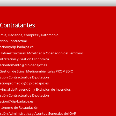
 Contratantes
omía, Hacienda, Compras y Patrimonio
estión Contractual
tacion@dip-badajoz.es
 Infraestructuras, Movilidad y Odenación del Territorio
ontratación y Gestión Económica
tacionfomento@dip-badajoz.es
 Gestión de Scios. Medioambientales PROMEDIO
estión Contractual de Diputación
tacionpromedio@dip-badajoz.es
vincial de Prevención y Extinción de Incendios
estión Contractual de Diputación
tacion@dip-badajoz.es
utónomo de Recaudación
estión Administrativa y Asuntos Generales del OAR