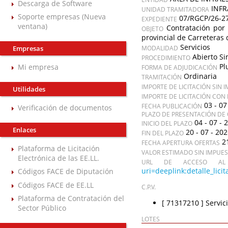
Descarga de Software
INF
UNIDAD TRAMITADORA
Soporte empresas (Nueva
07/RGCP/26-2
EXPEDIENTE
ventana)
Contratación por 
OBJETO
provincial de Carreteras 
Servicios
Empresas
MODALIDAD
Abierto Si
PROCEDIMIENTO
Pl
Mi empresa
FORMA DE ADJUDICACIÓN
Ordinaria
TRAMITACIÓN
IMPORTE DE LICITACIÓN SIN 
Utilidades
IMPORTE DE LICITACIÓN CON
03 - 07
FECHA PUBLICACIÓN
Verificación de documentos
PLAZO DE PRESENTACIÓN DE 
04 - 07 - 
INICIO DEL PLAZO
Enlaces
20 - 07 - 20
FIN DEL PLAZO
2
FECHA APERTURA OFERTAS
Plataforma de Licitación
VALOR ESTIMADO SIN IMPUE
Electrónica de las EE.LL.
URL DE ACCESO AL 
uri=deeplink:detalle_l
Códigos FACE de Diputación
Códigos FACE de EE.LL
C.P.V.
Plataforma de Contratación del
[ 71317210 ]
Servic
Sector Público
LOTES