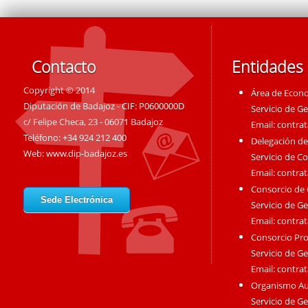
Contacto
Entidades
Copyright © 2014
Área de Econ
Diputación de Badajoz - CIF: P0600000D
Servicio de G
c/ Felipe Checa, 23 - 06071 Badajoz
Email:
contra
Teléfono: +34 924 212 400
Delegación de
Web:
www.dip-badajoz.es
Servicio de C
Email:
contra
Consorcio de
Sede Electrónica
Servicio de G
Email:
contra
Consorcio Pro
Servicio de G
Email:
contra
Organismo A
Servicio de G