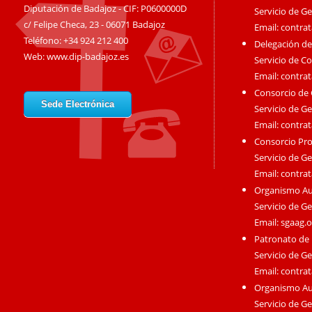
Diputación de Badajoz - CIF: P0600000D
Servicio de G
c/ Felipe Checa, 23 - 06071 Badajoz
Email:
contra
Teléfono: +34 924 212 400
Delegación de
Web:
www.dip-badajoz.es
Servicio de C
Email:
contra
Consorcio de
Sede Electrónica
Servicio de G
Email:
contra
Consorcio Pro
Servicio de G
Email:
contra
Organismo A
Servicio de G
Email:
sgaag.
Patronato de 
Servicio de G
Email:
contra
Organismo Au
Servicio de G