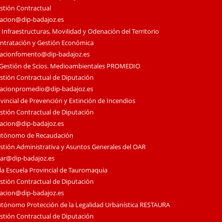
estión Contractual
tacion@dip-badajoz.es
 Infraestructuras, Movilidad y Odenación del Territorio
ontratación y Gestión Económica
tacionfomento@dip-badajoz.es
 Gestión de Scios. Medioambientales PROMEDIO
estión Contractual de Diputación
tacionpromedio@dip-badajoz.es
vincial de Prevención y Extinción de Incendios
estión Contractual de Diputación
tacion@dip-badajoz.es
utónomo de Recaudación
estión Administrativa y Asuntos Generales del OAR
oar@dip-badajoz.es
la Escuela Provincial de Tauromaquia
estión Contractual de Diputación
tacion@dip-badajoz.es
tónomo Protección de la Legalidad Urbanística RESTAURA
estión Contractual de Diputación