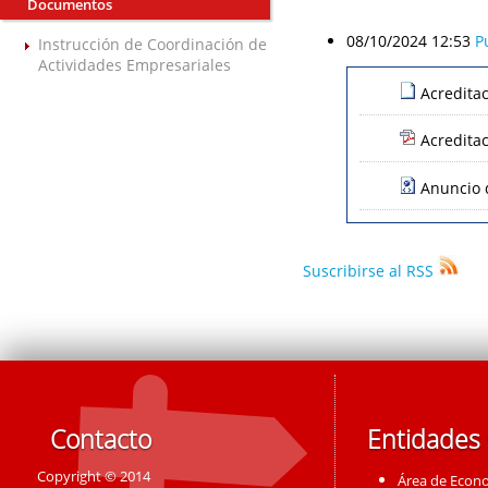
Documentos
08/10/2024 12:53
P
Instrucción de Coordinación de
Actividades Empresariales
Acredita
Acredita
Anuncio 
Suscribirse al RSS
Contacto
Entidades
Copyright © 2014
Área de Econ