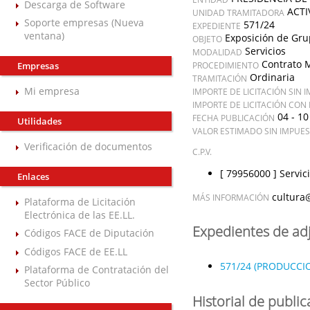
Descarga de Software
ACTI
UNIDAD TRAMITADORA
Soporte empresas (Nueva
571/24
EXPEDIENTE
ventana)
Exposición de Grup
OBJETO
Servicios
MODALIDAD
Contrato 
Empresas
PROCEDIMIENTO
Ordinaria
TRAMITACIÓN
Mi empresa
IMPORTE DE LICITACIÓN SIN 
IMPORTE DE LICITACIÓN CON
04 - 10
FECHA PUBLICACIÓN
Utilidades
VALOR ESTIMADO SIN IMPUE
Verificación de documentos
C.P.V.
[ 79956000 ]
Servic
Enlaces
cultura
MÁS INFORMACIÓN
Plataforma de Licitación
Electrónica de las EE.LL.
Expedientes de ad
Códigos FACE de Diputación
Códigos FACE de EE.LL
571/24 (PRODUCCIO
Plataforma de Contratación del
Sector Público
Historial de publi