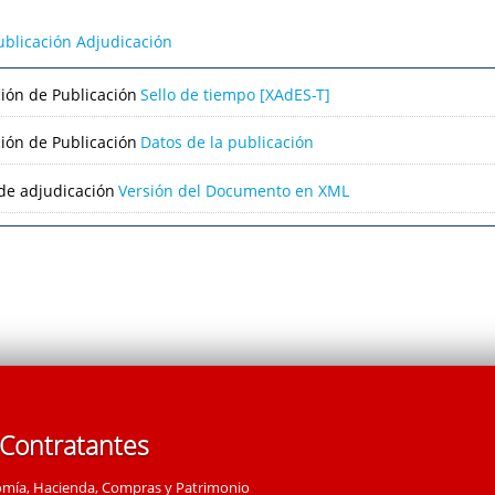
ublicación Adjudicación
ción de Publicación
Sello de tiempo [XAdES-T]
ción de Publicación
Datos de la publicación
de adjudicación
Versión del Documento en XML
 Contratantes
omía, Hacienda, Compras y Patrimonio