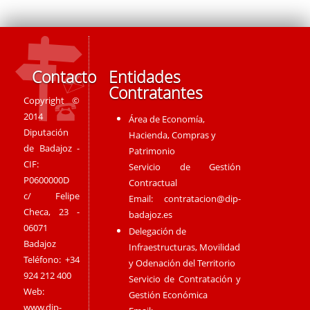
Contacto
Entidades
Contratantes
Copyright ©
2014
Área de Economía,
Diputación
Hacienda, Compras y
de Badajoz -
Patrimonio
CIF:
Servicio de Gestión
P0600000D
Contractual
c/ Felipe
Email:
contratacion@dip-
Checa, 23 -
badajoz.es
06071
Delegación de
Badajoz
Infraestructuras, Movilidad
Teléfono: +34
y Odenación del Territorio
924 212 400
Servicio de Contratación y
Web:
Gestión Económica
www.dip-