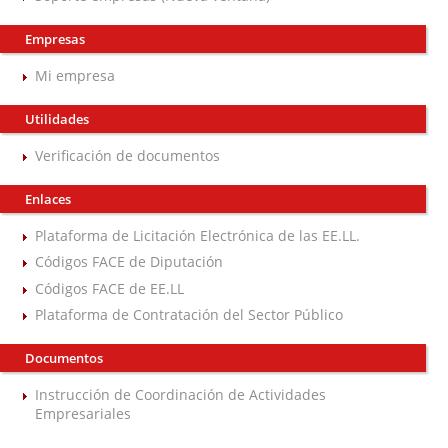
Empresas
Mi empresa
Utilidades
Verificación de documentos
Enlaces
Plataforma de Licitación Electrónica de las EE.LL.
Códigos FACE de Diputación
Códigos FACE de EE.LL
Plataforma de Contratación del Sector Público
Documentos
Instrucción de Coordinación de Actividades
Empresariales