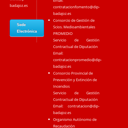
Email:
badajoz.es
contratacionfomento@dip-
badajoz.es
Consorcio de Gestión de
Sede
Scios. Medioambientales
Electrónica
PROMEDIO
Servicio de Gestión
Contractual de Diputación
Email:
contratacionpromedio@dip-
badajoz.es
Consorcio Provincial de
Prevención y Extinción de
Incendios
Servicio de Gestión
Contractual de Diputación
Email:
contratacion@dip-
badajoz.es
Organismo Autónomo de
Recaudación