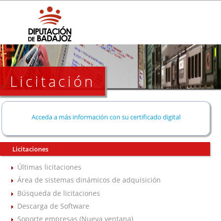
Licitación
Acceda a más información con su certificado digital
Licitaciones
Últimas licitaciones
Área de sistemas dinámicos de adquisición
Búsqueda de licitaciones
Descarga de Software
Soporte empresas (Nueva ventana)