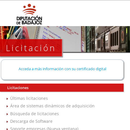
Licitación
Acceda a más información con su certificado digital
Licitaciones
Últimas licitaciones
Área de sistemas dinámicos de adquisición
Búsqueda de licitaciones
Descarga de Software
Soporte empresas (Nueva ventana)