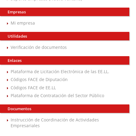
Empresas
Mi empresa
Utilidades
Verificación de documentos
Enlaces
Plataforma de Licitación Electrónica de las EE.LL.
Códigos FACE de Diputación
Códigos FACE de EE.LL
Plataforma de Contratación del Sector Público
Documentos
Instrucción de Coordinación de Actividades
Empresariales