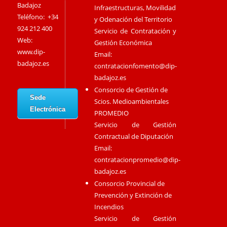
Badajoz
Infraestructuras, Movilidad
Teléfono: +34
y Odenación del Territorio
924 212 400
Servicio de Contratación y
Web:
Gestión Económica
www.dip-
Email:
badajoz.es
contratacionfomento@dip-
badajoz.es
Consorcio de Gestión de
Sede
Scios. Medioambientales
Electrónica
PROMEDIO
Servicio de Gestión
Contractual de Diputación
Email:
contratacionpromedio@dip-
badajoz.es
Consorcio Provincial de
Prevención y Extinción de
Incendios
Servicio de Gestión